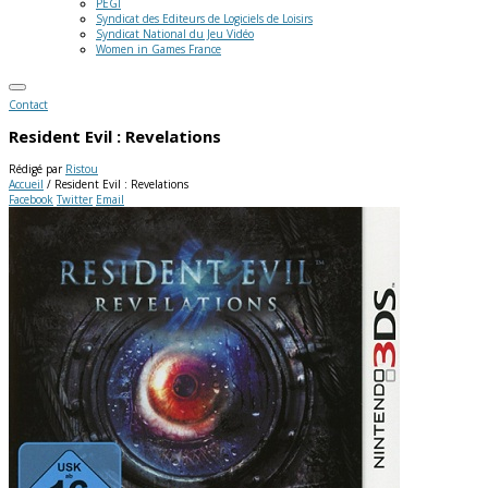
PEGI
Syndicat des Editeurs de Logiciels de Loisirs
Syndicat National du Jeu Vidéo
Women in Games France
Contact
Resident Evil : Revelations
Rédigé par
Ristou
Accueil
/
Resident Evil : Revelations
Facebook
Twitter
Email