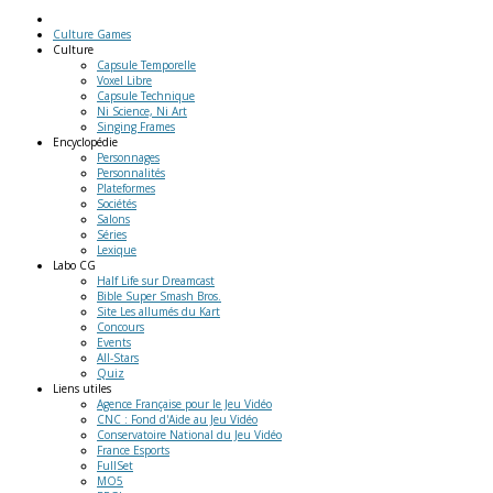
Culture Games
Culture
Capsule Temporelle
Voxel Libre
Capsule Technique
Ni Science, Ni Art
Singing Frames
Encyclopédie
Personnages
Personnalités
Plateformes
Sociétés
Salons
Séries
Lexique
Labo
CG
Half Life sur Dreamcast
Bible Super Smash Bros.
Site Les allumés du Kart
Concours
Events
All-Stars
Quiz
Liens
utiles
Agence Française pour le Jeu Vidéo
CNC : Fond d'Aide au Jeu Vidéo
Conservatoire National du Jeu Vidéo
France Esports
FullSet
MO5