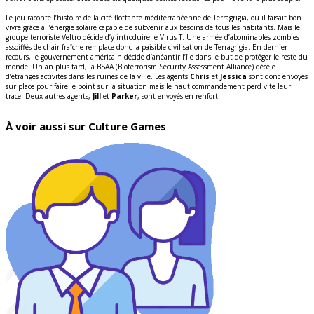
Le jeu raconte l’histoire de la cité flottante méditerranéenne de Terragrigia, où il faisait bon
vivre grâce à l’énergie solaire capable de subvenir aux besoins de tous les habitants. Mais le
groupe terroriste Veltro décide d’y introduire le Virus T. Une armée d’abominables zombies
assoiffés de chair fraîche remplace donc la paisible civilisation de Terragrigia. En dernier
recours, le gouvernement américain décide d’anéantir l’île dans le but de protéger le reste du
monde. Un an plus tard, la BSAA (Bioterrorism Security Assessment Alliance) décèle
d’étranges activités dans les ruines de la ville. Les agents
Chris
et
Jessica
sont donc envoyés
sur place pour faire le point sur la situation mais le haut commandement perd vite leur
trace. Deux autres agents,
Jill
et
Parker
, sont envoyés en renfort.
À voir aussi sur Culture Games