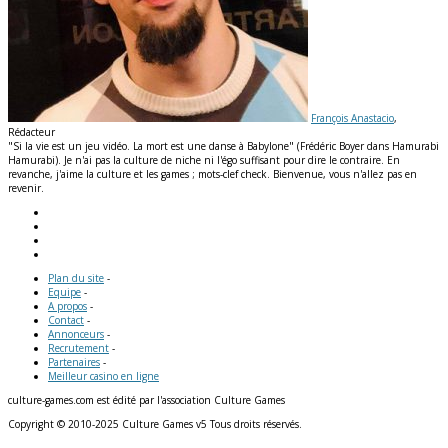
François Anastacio
,
Rédacteur
"Si la vie est un jeu vidéo. La mort est une danse à Babylone" (Frédéric Boyer dans Hamurabi
Hamurabi). Je n'ai pas la culture de niche ni l'égo suffisant pour dire le contraire. En
revanche, j'aime la culture et les games ; mots-clef check. Bienvenue, vous n'allez pas en
revenir.
Plan du site
-
Equipe
-
A propos
-
Contact
-
Annonceurs
-
Recrutement
-
Partenaires
-
Meilleur casino en ligne
culture-games.com est édité par l'association Culture Games
Copyright © 2010-2025 Culture Games v5 Tous droits réservés.