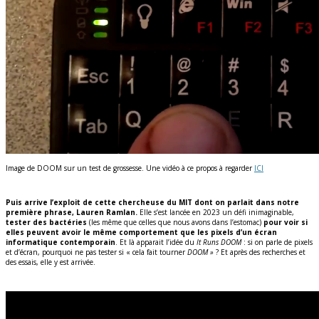
Image de DOOM sur un test de grossesse. Une vidéo à ce propos à regarder
ICI
Puis arrive l’exploit de cette chercheuse du MIT dont on parlait dans notre
première phrase, Lauren Ramlan.
Elle s’est lancée en 2023 un défi inimaginable,
tester des bactéries
(les même que celles que nous avons dans l’estomac)
pour voir si
elles peuvent avoir le même comportement que les pixels d’un écran
informatique contemporain
. Et là apparait l’idée du
It Runs DOOM
: si on parle de pixels
et d’écran, pourquoi ne pas tester si « cela fait tourner
DOOM »
? Et après des recherches et
des essais, elle y est arrivée.