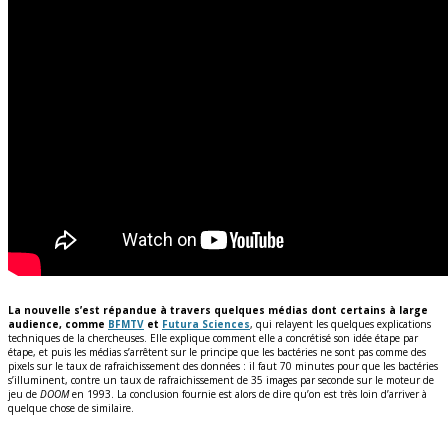
La nouvelle s’est répandue à travers quelques médias dont certains à large
audience, comme
BFMTV
et
Futura Sciences
, qui relayent les quelques explications
techniques de la chercheuses. Elle explique comment elle a concrétisé son idée étape par
étape, et puis les médias s’arrêtent sur le principe que les bactéries ne sont pas comme des
pixels sur le taux de rafraichissement des données : il faut 70 minutes pour que les bactéries
s’illuminent, contre un taux de rafraichissement de 35 images par seconde sur le moteur de
jeu de
DOOM
en 1993. La conclusion fournie est alors de dire qu’on est très loin d’arriver à
quelque chose de similaire.