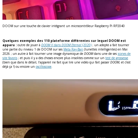
DOOM sur une touche de clavier intégrant un microcontrôleur Raspberry Pi RP2040
Quelques exemples des 110 plateforme différentes sur lequel DOOM est
apparu :
outre de jouer à
DOOM II
dans
DOOM Eternal
(2020)
; un adepte a fait tourner
une partie du niveau 1 de DOOM sur ses
Meta Ray-Ban
(lunettes intelligentes) en Mai
2026 ; un autre à fait tourner une image dynamique de
DOOM
dans une de ses
icones de
site favoris
; et puis il y a des choses encore plus insolites comme sur un
test de grossesse
(bien que dans le détail, l’appareil ne fait que lire une vidéo qui fait passer
DOOM
, et c’est
déjà ça !) ou encore un
oscilloscope
.