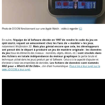
Photo de DOOM fonctionnant sur une Apple Watch : vidéo à regarder
ICI
En outre,
l’équipe de id Sofware décide en 1997 de rendre le code du jeu en
open source
, voyant un amusement chez les fans de « modder » les jeux
,
notamment
Wolfenstein
3D
.
Mais plus génial encore que cela, les développeurs
ont pensé dès le départ à produire un jeu de manière originale : les données
du jeu
(tous les éléments des niveaux : monstres, objets, décors,
etc.
)
sont stockés dans
des fichiers en totale indépendance du moteur graphique
(la partie brute et
technique utilisé dans les jeux) produit par id Software. Celui-ci à la capacité d’ajouter et
d’enlever à loisir ces ensembles de données.
Les fichiers de données sont nommés
WAD
pour «
Where’s All the Data
«
, clin d’œil humoristique.
Plus à lire à leur sujet sur la
page zDOOM à leur sujet
.