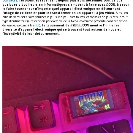
consacré
, récoltent et recensent depuis plusieurs décennies tout ce que
quelques bidouilleurs en informatiques s’amusent à faire avec
DOOM
, à savoir
le faire tourner sur n’importe quel appareil électronique en détournant
l’usage de ce dernier pour le transformer en un appareil à jeu vidéo.
Ainsi, en
plus de s’amuser à faire tourner le jeu sur à peu près toutes les consoles de jeux et sur tout
type d’ordinateur (à l’exception par exemple de la Neo-Geo comme présenté dans cet article
de jeuxvideo.com, à lire
ICI
),
l’engouement de
It Runs DOOM
montre l’immense
diversité d’appareil électronique qui se trouvent tout autour de nous et
l’inventivité de leur détournement.