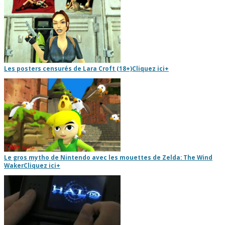
Les posters censurés de Lara Croft (18+)
Cliquez ici
+
Le gros mytho de Nintendo avec les mouettes de Zelda: The Wind
Waker
Cliquez ici
+