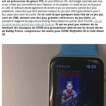
est un précurseur du genre FPS
, en plus d’être en 3D, technologie maitrisée avec brio,
ce qui n’était pas une évidence pour l’époque, et de proposer un mode de jeu multijoueur
en LAN. id Software décide également de rendre le jeu en s
hareware
, comme leur jeux
précédents, c’est-à-dire que les 8 premiers niveaux du jeu sont offert gratuitement puis il
faut payer pour avoir les autres.
Ce ne sont là que quelques haut-fait de ce jeu qui,
sorti en 1993, devient une des plus grandes références du Jeu vidéo
, par
exemple le magasine de pop-culture Rolling Stone classait en janvier 2025 DOOM,
13e sur
50 parmi les plus grands jeux vidéo de l’histoire
.
Et qui ne peut pas enlever de sa
mémoire les musiques de
DOOM
sera grandement affecté par le récent décès
de Bobby Prince, compositeur de talent pour
DOOM
,
Wolfenstein 3D
et
Duke Nukem
3D
.