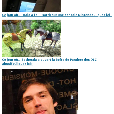
Ce jour où….. Halo a failli sortir sur une console Nintendo
Cliquez ici
+
Ce jour où… Bethesda a ouvert la boîte de Pandore des DLC
abusifs
Cliquez ici
+