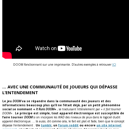
DOOM fonctionnant sur une imprimante. D’autres exemples à retrouver
ICI
… AVEC UNE COMMUNAUTÉ DE JOUEURS QUI DÉPASSE
L’ENTENDEMENT
Le jeu
DOOM
va se répandre dans la communauté des joueurs et des
informaticiens beaucoup plus qu’il ne l’était déjà, par un petit phénomène
social se nommant «
It Runs DOOM
«
, se traduisant littéralement par «
il fait tourner
DOOM
« .
Le principe est simple, tout appareil électronique est susceptible de
faire tourner
DOOM
si on incorpore les
WAD
des niveaux de jeux dans le logiciel dudit
appareil électronique. … là aussi, dit comme cela, le fait est plat et fade, bien que le concept
dépasse l’entendement .
Un
tumblr
, un
forum reddit
ou encore
un site internet