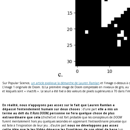
Sur Popular Science,
un article explique la démarche de Lauren Ramlan
et l’image ci-dessus à
L’image 1 originale de Doom. b) La première image de Doom compressée en niveaux de gris, au fo
et lesquels sont « inactifs ». Le seuil a été fixé à des valeurs de pixels supérieures à 70 dans 
En réalité, nous n’appuyons pas assez sur le fait que Lauren Ramlan a
dépassé l’entendement humain sur deux choses :
d’une part
elle a mis un
terme au défi du
It Runs DOOM,
personne ne fera quelque chose de plus
extraordinaire que cela
(chiche!) et il est fort probable que les concepteurs de
DOOM
furent mentalement hors jeu quelques secondes en apprenant l’extraordinaire prouesse qui
est faite à l’inspiration de leur jeu ; d’autre part
nous ne développons pas assez
cette idée que le Jeu Vidéo dépasse les frontières de son objet de base
(un