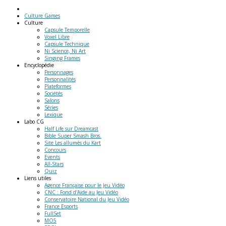
Culture Games
Culture
Capsule Temporelle
Voxel Libre
Capsule Technique
Ni Science, Ni Art
Singing Frames
Encyclopédie
Personnages
Personnalités
Plateformes
Sociétés
Salons
Séries
Lexique
Labo
CG
Half Life sur Dreamcast
Bible Super Smash Bros.
Site Les allumés du Kart
Concours
Events
All-Stars
Quiz
Liens
utiles
Agence Française pour le Jeu Vidéo
CNC : Fond d'Aide au Jeu Vidéo
Conservatoire National du Jeu Vidéo
France Esports
FullSet
MO5