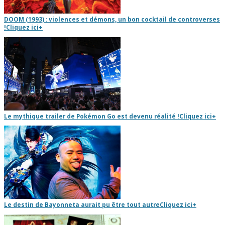
DOOM (1993) : violences et démons, un bon cocktail de controverses
!
Cliquez ici
+
Le mythique trailer de Pokémon Go est devenu réalité !
Cliquez ici
+
Le destin de Bayonneta aurait pu être tout autre
Cliquez ici
+