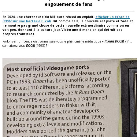
engouement de fans
En 2024, une chercheuse du MIT aura réussi un exploit,
afficher un écran de
DOOM
sur une bactérie E. coli
. Dit comme cela, la nouvelle est plate et fade et
ne montre pas grand chose de cette nouvelle extraordinaire comme on en
voit peu, donnant à la culture Jeux Vidéo une dimension qui détruit ses
propres frontières.
Parlons-en un peu, alors : connaissez-vous le phénomène médiatique
« It Runs DOOM »
? …
connaissez-vous
DOOM
(1993) ?