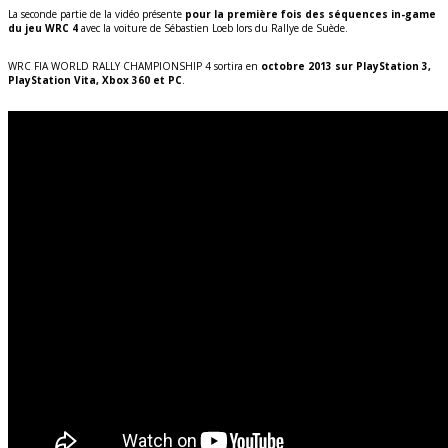
La seconde partie de la vidéo présente
pour la première fois des séquences in-game
du jeu WRC 4
avec la voiture de Sébastien Loeb lors du Rallye de Suède.
WRC FIA WORLD RALLY CHAMPIONSHIP 4 sortira en
octobre 2013 sur PlayStation 3,
PlayStation Vita, Xbox 360 et PC
.