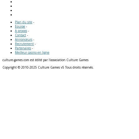
Plan du site
-
Equipe
-
A propos
-
Contact
-
Annonceurs
-
Recrutement
-
Partenaires
-
Meilleur casino en ligne
culture-games.com est édité par l'association Culture Games
Copyright © 2010-2025 Culture Games v5 Tous droits réservés.