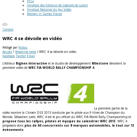
PEGI
Syndicat des Editeurs de Logiciels de Loisirs
Syndicat National du Jeu Vidéo
Women in Games France
Contact
WRC 4 se dévoile en vidéo
Rédigé par
Ristou
Accueil
/
Breaking news
/
WRC 4 se dévoile en vidéo
Facebook
Twitter
Email
L’éditeur
Bigben Interactive
et le studio de développement
Milestone
dévoilent la
première vidéo de
WRC FIA WORLD RALLY CHAMPIONSHIP 4
.
La première partie de la
vidéo montre la Citroën DS3 2013 conduite par le pilote aux 9 titres de Champion du
Monde, Sébastien Loeb. WRC 4 est le jeu officiel du WRC FIA World Rally Championship et
propose tous les rallyes, pilotes et équipes du calendrier WRC 2013
. WRC 4
proposera donc
plus de 60 concurrents sur 8 marques automobiles, le tout sur 13
évènements
.