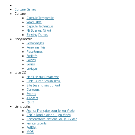
Culture Games
Culture
Capsule Temporelle
Voxel Libre
Capsule Technique
Ni Science, Ni Art
Singing Frames
Encyclopédie
Personnages
Personnalités
Plateformes
Sociétés
Salons
Séries
Lexique
Labo
CG
Half Life sur Dreamcast
Bible Super Smash Bros.
Site Les allumés du Kart
Concours
Events
All-Stars
Quiz
Liens
utiles
Agence Française pour le Jeu Vidéo
CNC : Fond d'Aide au Jeu Vidéo
Conservatoire National du Jeu Vidéo
France Esports
FullSet
MO5