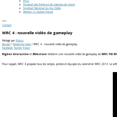
PEGI
Syndicat des Editeurs de Logiciels de Loisirs
Syndicat National du Jeu Vidéo
Women in Games France
Contact
WRC 4 : nouvelle vidéo de gameplay
Rédigé par
Ristou
Accueil
/
Breaking news
/
WRC 4 : nouvelle vidéo de gameplay
Facebook
Twitter
Email
Bigben Interactive
et
Milestone
révèlent une nouvelle vidéo de gameplay de
WRC FIA W
Pour rappel, WRC 4 propose tous les rallyes, pilotes et équipes du calendrier WRC 2013. Le sof