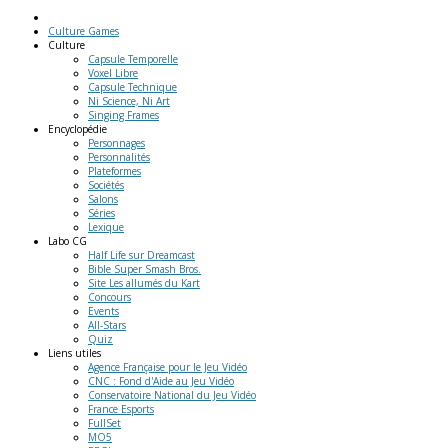
Culture Games
Culture
Capsule Temporelle
Voxel Libre
Capsule Technique
Ni Science, Ni Art
Singing Frames
Encyclopédie
Personnages
Personnalités
Plateformes
Sociétés
Salons
Séries
Lexique
Labo
CG
Half Life sur Dreamcast
Bible Super Smash Bros.
Site Les allumés du Kart
Concours
Events
All-Stars
Quiz
Liens
utiles
Agence Française pour le Jeu Vidéo
CNC : Fond d'Aide au Jeu Vidéo
Conservatoire National du Jeu Vidéo
France Esports
FullSet
MO5