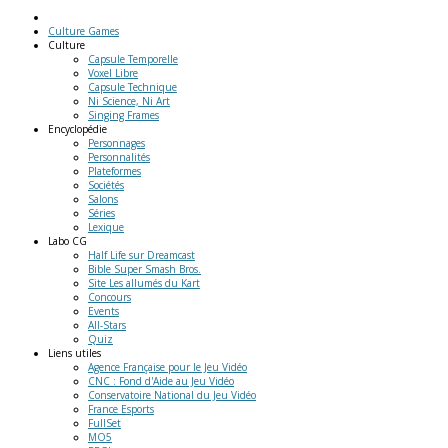
Culture Games
Culture
Capsule Temporelle
Voxel Libre
Capsule Technique
Ni Science, Ni Art
Singing Frames
Encyclopédie
Personnages
Personnalités
Plateformes
Sociétés
Salons
Séries
Lexique
Labo
CG
Half Life sur Dreamcast
Bible Super Smash Bros.
Site Les allumés du Kart
Concours
Events
All-Stars
Quiz
Liens
utiles
Agence Française pour le Jeu Vidéo
CNC : Fond d'Aide au Jeu Vidéo
Conservatoire National du Jeu Vidéo
France Esports
FullSet
MO5