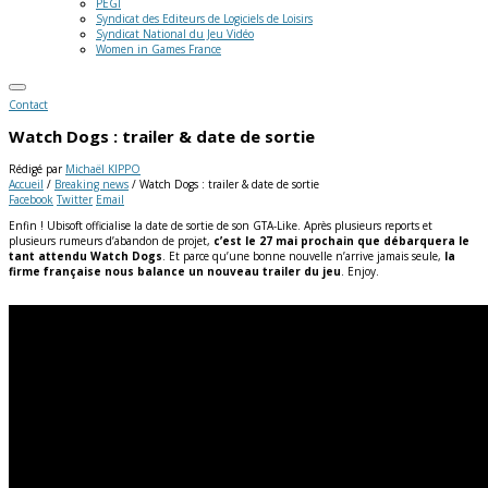
PEGI
Syndicat des Editeurs de Logiciels de Loisirs
Syndicat National du Jeu Vidéo
Women in Games France
Contact
Watch Dogs : trailer & date de sortie
Rédigé par
Michaël KIPPO
Accueil
/
Breaking news
/
Watch Dogs : trailer & date de sortie
Facebook
Twitter
Email
Enfin ! Ubisoft officialise la date de sortie de son GTA-Like. Après plusieurs reports et
plusieurs rumeurs d’abandon de projet,
c’est le 27 mai prochain que débarquera le
tant attendu Watch Dogs
. Et parce qu’une bonne nouvelle n’arrive jamais seule,
la
firme française nous balance un nouveau trailer du jeu
. Enjoy.