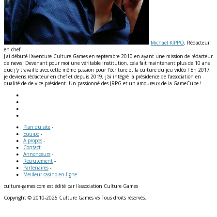
Michaël KIPPO
, Rédacteur
en chef
J'ai débuté l'aventure Culture Games en septembre 2010 en ayant une mission de rédacteur
de news. Devenant pour moi une véritable institution, cela fait maintenant plus de 10 ans
que j'y travaille avec cette même passion pour l'écriture et la culture du jeu vidéo ! En 2017
je deviens rédacteur en chef et depuis 2019, j'ai intégré la présidence de l'association en
qualité de de vice-président. Un passionné des JRPG et un amoureux de la GameCube !
Plan du site
-
Equipe
-
A propos
-
Contact
-
Annonceurs
-
Recrutement
-
Partenaires
-
Meilleur casino en ligne
culture-games.com est édité par l'association Culture Games
Copyright © 2010-2025 Culture Games v5 Tous droits réservés.