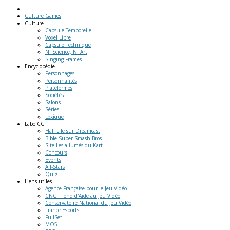
Culture Games
Culture
Capsule Temporelle
Voxel Libre
Capsule Technique
Ni Science, Ni Art
Singing Frames
Encyclopédie
Personnages
Personnalités
Plateformes
Sociétés
Salons
Séries
Lexique
Labo
CG
Half Life sur Dreamcast
Bible Super Smash Bros.
Site Les allumés du Kart
Concours
Events
All-Stars
Quiz
Liens
utiles
Agence Française pour le Jeu Vidéo
CNC : Fond d'Aide au Jeu Vidéo
Conservatoire National du Jeu Vidéo
France Esports
FullSet
MO5