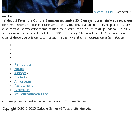
Michaël KIPPO
, Rédacteur
en chef
J'ai débuté l'aventure Culture Games en septembre 2010 en ayant une mission de rédacteur
de news. Devenant pour moi une véritable institution, cela fait maintenant plus de 10 ans
que j'y travaille avec cette même passion pour l'écriture et la culture du jeu vidéo ! En 2017
je deviens rédacteur en chef et depuis 2019, j'ai intégré la présidence de l'association en
qualité de de vice-président. Un passionné des JRPG et un amoureux de la GameCube !
Plan du site
-
Equipe
-
A propos
-
Contact
-
Annonceurs
-
Recrutement
-
Partenaires
-
Meilleur casino en ligne
culture-games.com est édité par l'association Culture Games
Copyright © 2010-2025 Culture Games v5 Tous droits réservés.