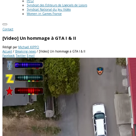
PEGI
Syndicat des Editeurs de Logiciels de Loisirs
Syndicat National du Jeu Vidéo
Women in Games France
Contact
[Video] Un hommage à GTA I & II
Rédigé par
Michaël KIPPO
Accueil
/
Breaking news
/
[Video] Un hommage à GTA I & II
Facebook
Twitter
Email