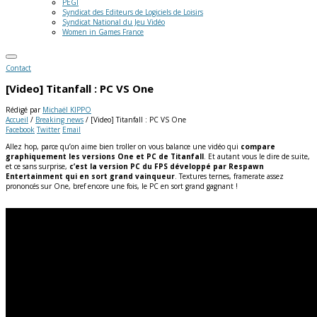
PEGI
Syndicat des Editeurs de Logiciels de Loisirs
Syndicat National du Jeu Vidéo
Women in Games France
Contact
[Video] Titanfall : PC VS One
Rédigé par
Michaël KIPPO
Accueil
/
Breaking news
/
[Video] Titanfall : PC VS One
Facebook
Twitter
Email
Allez hop, parce qu’on aime bien troller on vous balance une vidéo qui
compare
graphiquement les versions One et PC de Titanfall
. Et autant vous le dire de suite,
et ce sans surprise,
c’est la version PC du FPS développé par Respawn
Entertainment qui en sort grand vainqueur
. Textures ternes, framerate assez
prononcés sur One, bref encore une fois, le PC en sort grand gagnant !