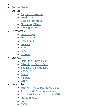
Culture Games
Culture
Capsule Temporelle
Voxel Libre
Capsule Technique
Ni Science, Ni Art
Singing Frames
Encyclopédie
Personnages
Personnalités
Plateformes
Sociétés
Salons
Séries
Lexique
Labo
CG
Half Life sur Dreamcast
Bible Super Smash Bros.
Site Les allumés du Kart
Concours
Events
All-Stars
Quiz
Liens
utiles
Agence Française pour le Jeu Vidéo
CNC : Fond d'Aide au Jeu Vidéo
Conservatoire National du Jeu Vidéo
France Esports
FullSet
MO5