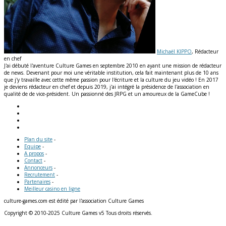
Michaël KIPPO
, Rédacteur
en chef
J'ai débuté l'aventure Culture Games en septembre 2010 en ayant une mission de rédacteur
de news. Devenant pour moi une véritable institution, cela fait maintenant plus de 10 ans
que j'y travaille avec cette même passion pour l'écriture et la culture du jeu vidéo ! En 2017
je deviens rédacteur en chef et depuis 2019, j'ai intégré la présidence de l'association en
qualité de de vice-président. Un passionné des JRPG et un amoureux de la GameCube !
Plan du site
-
Equipe
-
A propos
-
Contact
-
Annonceurs
-
Recrutement
-
Partenaires
-
Meilleur casino en ligne
culture-games.com est édité par l'association Culture Games
Copyright © 2010-2025 Culture Games v5 Tous droits réservés.