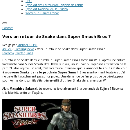
PEGI
Syndicat des Editeurs de Logiciels de Loisirs
Syndicat National du Jeu Vidéo
Women in Games France
Contact
Vers un retour de Snake dans Super Smash Bros ?
Rédigé par
Michaël KIPPO
Accueil
/
Breaking news
/
Vers un retour de Snake dans Super Smash Bros ?
Facebook
Twitter
Email
Un retour de Snake dans le prochain Super Smash Bros à sortir sur Wii U après une entrée
fracassante dans Super Smash Bros. Brawl sur Wii, un souhait plus qu’une affirmation de la
part d’Hideo Kojima. En effet, c’est lors d’une interview qu’il a annoncé
le souhait de voir
à nouveau Snake dans le prochain Super Smash Bro
s mentionnant toutefois qu’il
ne travaillait absolument pas sur ce projet. Une demande de fan plus que de développeur
pour Kojima dont son fils s’était émerveillé d’utiliser Snake dans la version Wii.
Alors
Masahiro Sakurai
, tu répondras favorablement à la demande de Kojima ? Réponse
très bientôt, enfin on l’espère.