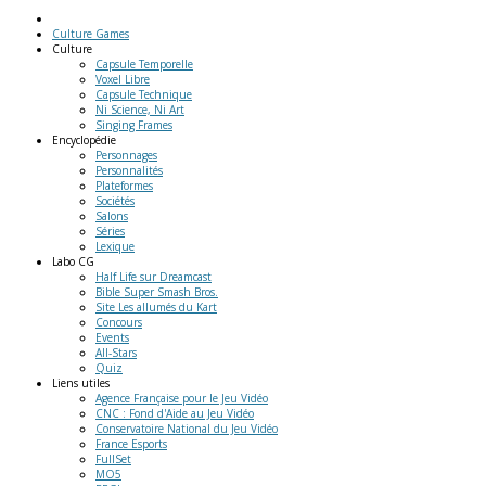
Culture Games
Culture
Capsule Temporelle
Voxel Libre
Capsule Technique
Ni Science, Ni Art
Singing Frames
Encyclopédie
Personnages
Personnalités
Plateformes
Sociétés
Salons
Séries
Lexique
Labo
CG
Half Life sur Dreamcast
Bible Super Smash Bros.
Site Les allumés du Kart
Concours
Events
All-Stars
Quiz
Liens
utiles
Agence Française pour le Jeu Vidéo
CNC : Fond d'Aide au Jeu Vidéo
Conservatoire National du Jeu Vidéo
France Esports
FullSet
MO5