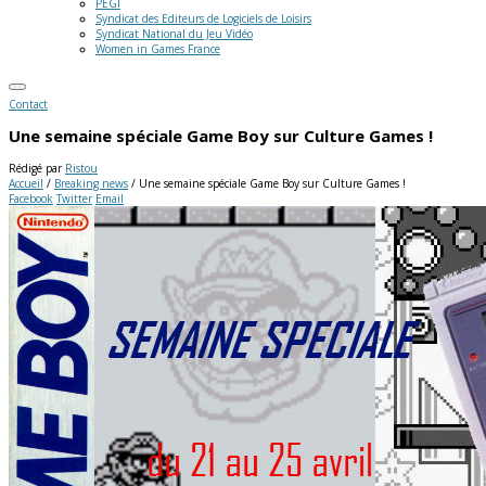
PEGI
Syndicat des Editeurs de Logiciels de Loisirs
Syndicat National du Jeu Vidéo
Women in Games France
Contact
Une semaine spéciale Game Boy sur Culture Games !
Rédigé par
Ristou
Accueil
/
Breaking news
/
Une semaine spéciale Game Boy sur Culture Games !
Facebook
Twitter
Email