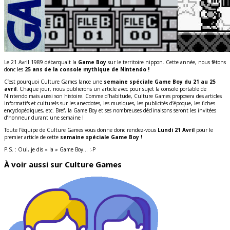
Le 21 Avril 1989 débarquait la
Game Boy
sur le territoire nippon. Cette année, nous fêtons
donc les
25 ans de la console mythique de Nintendo !
C’est pourquoi Culture Games lance une
semaine spéciale Game Boy du 21 au 25
avril
. Chaque jour, nous publierons un article avec pour sujet la console portable de
Nintendo mais aussi son histoire. Comme d’habitude, Culture Games proposera des articles
informatifs et culturels sur les anecdotes, les musiques, les publicités d’époque, les fiches
encyclopédiques, etc. Bref, la Game Boy et ses nombreuses déclinaisons seront les invitées
d’honneur durant une semaine !
Toute l’équipe de Culture Games vous donne donc rendez-vous
Lundi 21 Avril
pour le
premier article de cette
semaine spéciale Game Boy !
P.S. : Oui, je dis « la » Game Boy… :-P
À voir aussi sur Culture Games