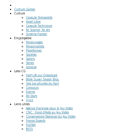
Culture Games
Culture
Capsule Temporelle
Voxel Libre
Capsule Technique
Ni Science, Ni Art
Singing Frames
Encyclopédie
Personnages
Personnalités
Plateformes
Sociétés
Salons
Séries
Lexique
Labo
CG
Half Life sur Dreamcast
Bible Super Smash Bros.
Site Les allumés du Kart
Concours
Events
All-Stars
Quiz
Liens
utiles
Agence Française pour le Jeu Vidéo
CNC : Fond d'Aide au Jeu Vidéo
Conservatoire National du Jeu Vidéo
France Esports
FullSet
MO5