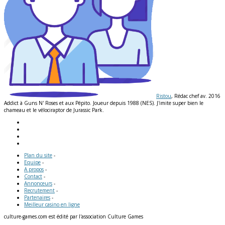
Ristou
, Rédac chef av. 2016
Addict à Guns N' Roses et aux Pépito. Joueur depuis 1988 (NES). J'imite super bien le
chameau et le vélociraptor de Jurassic Park.
Plan du site
-
Equipe
-
A propos
-
Contact
-
Annonceurs
-
Recrutement
-
Partenaires
-
Meilleur casino en ligne
culture-games.com est édité par l'association Culture Games