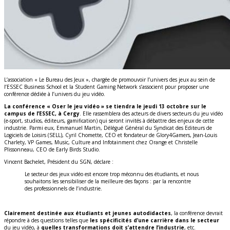
L’association « Le Bureau des Jeux », chargée de promouvoir l’univers des jeux au sein de
l’ESSEC Business School et la Student Gaming Network s’associent pour proposer une
conférence dédiée à l’univers du jeu vidéo.
La conférence « Oser le jeu vidéo » se tiendra le jeudi 13 octobre sur le
campus de l’ESSEC, à Cergy
. Elle rassemblera des acteurs de divers secteurs du jeu vidéo
(e-sport, studios, éditeurs, gamification) qui seront invités à débattre des enjeux de cette
industrie. Parmi eux, Emmanuel Martin, Délégué Général du Syndicat des Editeurs de
Logiciels de Loisirs (SELL), Cyril Chomette, CEO et fondateur de Glory4Gamers, Jean-Louis
Charlety, VP Games, Music, Culture and Infotainment chez Orange et Christelle
Plissonneau, CEO de Early Birds Studio.
Vincent Bachelet, Président du SGN, déclare :
Le secteur des jeux vidéo est encore trop méconnu des étudiants, et nous
souhaitons les sensibiliser de la meilleure des façons : par la rencontre
des professionnels de l’industrie.
Clairement destinée aux étudiants et jeunes autodidactes
, la conférence devrait
répondre à des questions telles que
les spécificités d’une carrière dans le secteur
du jeu vidéo, à
quelles transformations doit s’attendre l’industrie
, etc.