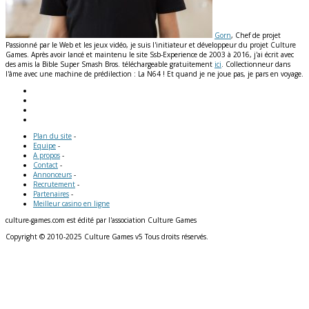
Gorn
, Chef de projet
Passionné par le Web et les jeux vidéo, je suis l'initiateur et développeur du projet Culture
Games. Après avoir lancé et maintenu le site Ssb-Experience de 2003 à 2016, j'ai écrit avec
des amis la Bible Super Smash Bros. téléchargeable gratuitement
ici
. Collectionneur dans
l'âme avec une machine de prédilection : La N64 ! Et quand je ne joue pas, je pars en voyage.
Plan du site
-
Equipe
-
A propos
-
Contact
-
Annonceurs
-
Recrutement
-
Partenaires
-
Meilleur casino en ligne
culture-games.com est édité par l'association Culture Games
Copyright © 2010-2025 Culture Games v5 Tous droits réservés.