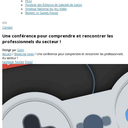
PEGI
Syndicat des Editeurs de Logiciels de Loisirs
Syndicat National du Jeu Vidéo
Women in Games France
Contact
Une conférence pour comprendre et rencontrer les
professionnels du secteur !
Rédigé par
Gorn
Accueil
/
Breaking news
/
Une conférence pour comprendre et rencontrer les professionnels
du secteur !
Facebook
Twitter
Email