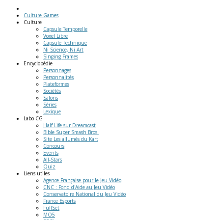
Culture Games
Culture
Capsule Temporelle
Voxel Libre
Capsule Technique
Ni Science, Ni Art
Singing Frames
Encyclopédie
Personnages
Personnalités
Plateformes
Sociétés
Salons
Séries
Lexique
Labo
CG
Half Life sur Dreamcast
Bible Super Smash Bros.
Site Les allumés du Kart
Concours
Events
All-Stars
Quiz
Liens
utiles
Agence Française pour le Jeu Vidéo
CNC : Fond d'Aide au Jeu Vidéo
Conservatoire National du Jeu Vidéo
France Esports
FullSet
MO5