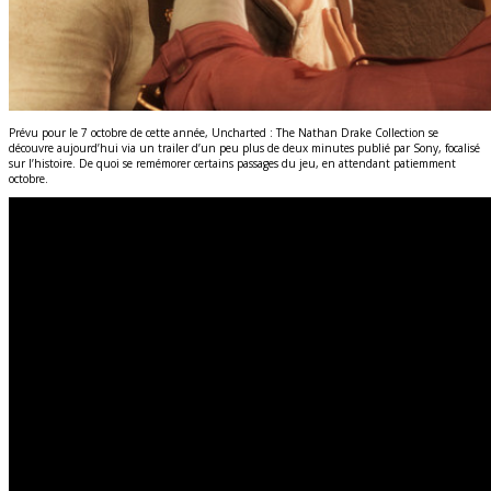
Prévu pour le 7 octobre de cette année, Uncharted : The Nathan Drake Collection se
découvre aujourd’hui via un trailer d’un peu plus de deux minutes publié par Sony, focalisé
sur l’histoire. De quoi se remémorer certains passages du jeu, en attendant patiemment
octobre.