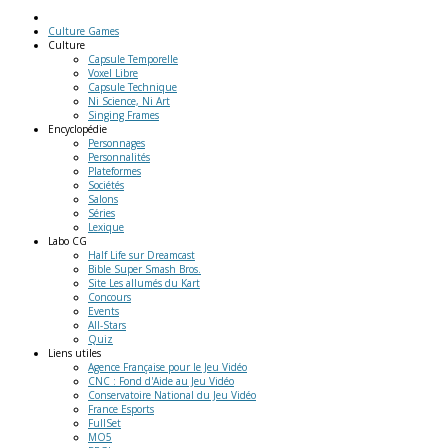
Culture Games
Culture
Capsule Temporelle
Voxel Libre
Capsule Technique
Ni Science, Ni Art
Singing Frames
Encyclopédie
Personnages
Personnalités
Plateformes
Sociétés
Salons
Séries
Lexique
Labo
CG
Half Life sur Dreamcast
Bible Super Smash Bros.
Site Les allumés du Kart
Concours
Events
All-Stars
Quiz
Liens
utiles
Agence Française pour le Jeu Vidéo
CNC : Fond d'Aide au Jeu Vidéo
Conservatoire National du Jeu Vidéo
France Esports
FullSet
MO5