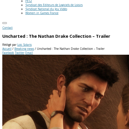
PEGI
Syndicat des Editeurs de Logiciels de Loisirs
Syndicat National du Jeu Vidéo
Women in Games France
Contact
Uncharted : The Nathan Drake Collection – Trailer
Rédigé par
Loic Solaris
Accueil
/
Breaking news
/
Uncharted : The Nathan Drake Collection – Trailer
Facebook
Twitter
Email