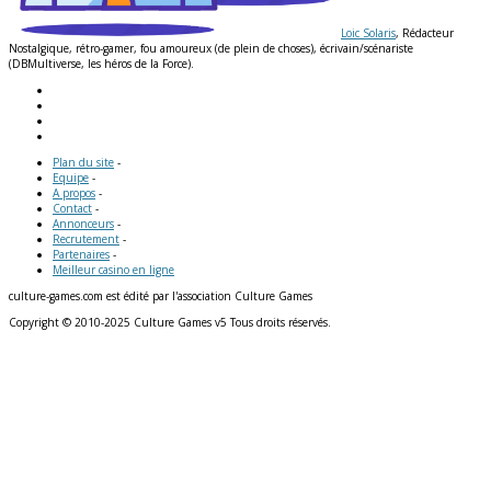
Loic Solaris
, Rédacteur
Nostalgique, rétro-gamer, fou amoureux (de plein de choses), écrivain/scénariste
(DBMultiverse, les héros de la Force).
Plan du site
-
Equipe
-
A propos
-
Contact
-
Annonceurs
-
Recrutement
-
Partenaires
-
Meilleur casino en ligne
culture-games.com est édité par l'association Culture Games
Copyright © 2010-2025 Culture Games v5 Tous droits réservés.