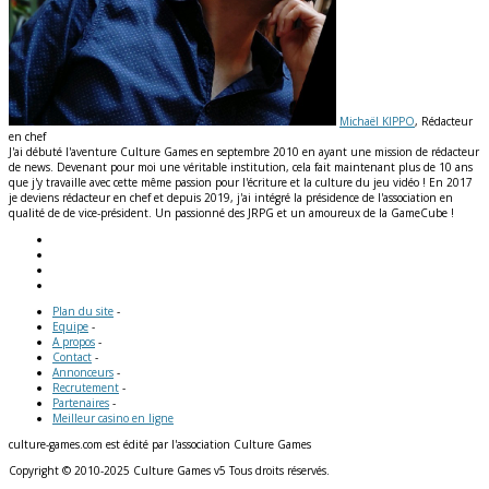
Michaël KIPPO
, Rédacteur
en chef
J'ai débuté l'aventure Culture Games en septembre 2010 en ayant une mission de rédacteur
de news. Devenant pour moi une véritable institution, cela fait maintenant plus de 10 ans
que j'y travaille avec cette même passion pour l'écriture et la culture du jeu vidéo ! En 2017
je deviens rédacteur en chef et depuis 2019, j'ai intégré la présidence de l'association en
qualité de de vice-président. Un passionné des JRPG et un amoureux de la GameCube !
Plan du site
-
Equipe
-
A propos
-
Contact
-
Annonceurs
-
Recrutement
-
Partenaires
-
Meilleur casino en ligne
culture-games.com est édité par l'association Culture Games
Copyright © 2010-2025 Culture Games v5 Tous droits réservés.