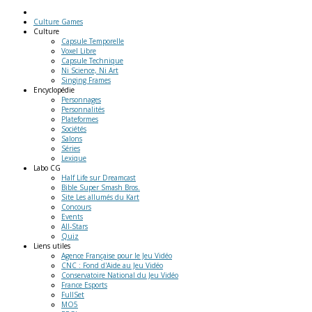
Culture Games
Culture
Capsule Temporelle
Voxel Libre
Capsule Technique
Ni Science, Ni Art
Singing Frames
Encyclopédie
Personnages
Personnalités
Plateformes
Sociétés
Salons
Séries
Lexique
Labo
CG
Half Life sur Dreamcast
Bible Super Smash Bros.
Site Les allumés du Kart
Concours
Events
All-Stars
Quiz
Liens
utiles
Agence Française pour le Jeu Vidéo
CNC : Fond d'Aide au Jeu Vidéo
Conservatoire National du Jeu Vidéo
France Esports
FullSet
MO5