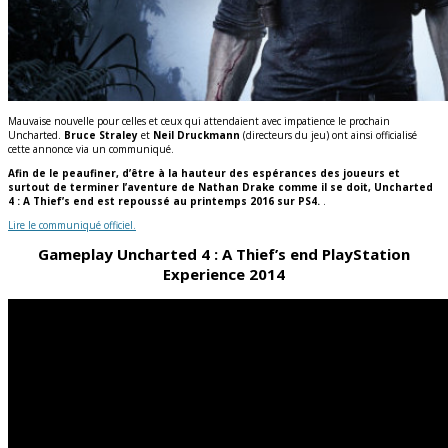
Mauvaise nouvelle pour celles et ceux qui attendaient avec impatience le prochain
Uncharted.
Bruce Straley
et
Neil Druckmann
(directeurs du jeu) ont ainsi officialisé
cette annonce via un communiqué.
Afin de le peaufiner, d’être à la hauteur des espérances des joueurs et
surtout de terminer l’aventure de Nathan Drake comme il se doit, Uncharted
4 : A Thief’s end est repoussé au printemps 2016 sur PS4.
.
Lire le communiqué officiel.
Gameplay Uncharted 4 : A Thief’s end PlayStation
Experience 2014