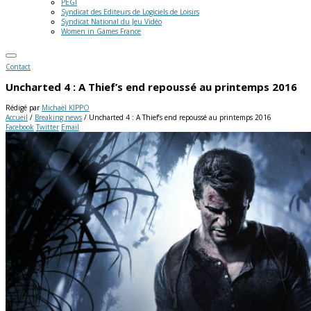
PEGI
Syndicat des Editeurs de Logiciels de Loisirs
Syndicat National du Jeu Vidéo
Women in Games France
Contact
Uncharted 4 : A Thief’s end repoussé au printemps 2016
Rédigé par
Michaël KIPPO
Accueil
/
Breaking news
/
Uncharted 4 : A Thief’s end repoussé au printemps 2016
Facebook
Twitter
Email