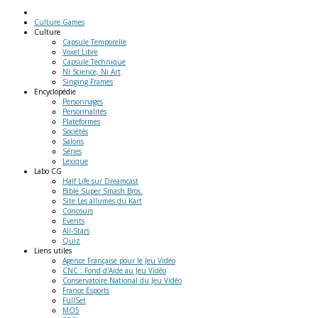
Culture Games
Culture
Capsule Temporelle
Voxel Libre
Capsule Technique
Ni Science, Ni Art
Singing Frames
Encyclopédie
Personnages
Personnalités
Plateformes
Sociétés
Salons
Séries
Lexique
Labo
CG
Half Life sur Dreamcast
Bible Super Smash Bros.
Site Les allumés du Kart
Concours
Events
All-Stars
Quiz
Liens
utiles
Agence Française pour le Jeu Vidéo
CNC : Fond d'Aide au Jeu Vidéo
Conservatoire National du Jeu Vidéo
France Esports
FullSet
MO5