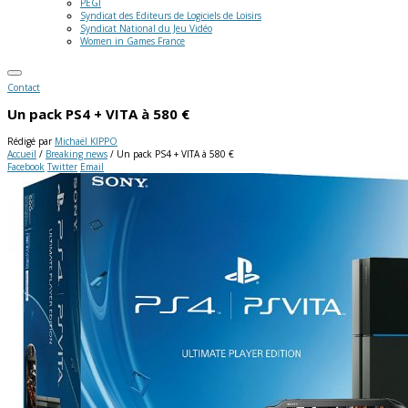
PEGI
Syndicat des Editeurs de Logiciels de Loisirs
Syndicat National du Jeu Vidéo
Women in Games France
Contact
Un pack PS4 + VITA à 580 €
Rédigé par
Michaël KIPPO
Accueil
/
Breaking news
/
Un pack PS4 + VITA à 580 €
Facebook
Twitter
Email