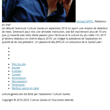
Michaël KIPPO
, Rédacteur
en chef
J'ai débuté l'aventure Culture Games en septembre 2010 en ayant une mission de rédacteur
de news. Devenant pour moi une véritable institution, cela fait maintenant plus de 10 ans
que j'y travaille avec cette même passion pour l'écriture et la culture du jeu vidéo ! En 2017
je deviens rédacteur en chef et depuis 2019, j'ai intégré la présidence de l'association en
qualité de de vice-président. Un passionné des JRPG et un amoureux de la GameCube !
Plan du site
-
Equipe
-
A propos
-
Contact
-
Annonceurs
-
Recrutement
-
Partenaires
-
Meilleur casino en ligne
culture-games.com est édité par l'association Culture Games
Copyright © 2010-2025 Culture Games v5 Tous droits réservés.