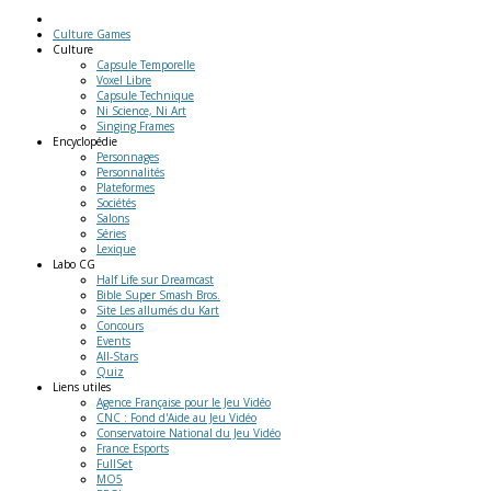
Culture Games
Culture
Capsule Temporelle
Voxel Libre
Capsule Technique
Ni Science, Ni Art
Singing Frames
Encyclopédie
Personnages
Personnalités
Plateformes
Sociétés
Salons
Séries
Lexique
Labo
CG
Half Life sur Dreamcast
Bible Super Smash Bros.
Site Les allumés du Kart
Concours
Events
All-Stars
Quiz
Liens
utiles
Agence Française pour le Jeu Vidéo
CNC : Fond d'Aide au Jeu Vidéo
Conservatoire National du Jeu Vidéo
France Esports
FullSet
MO5