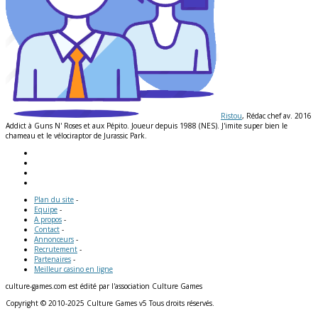
Ristou
, Rédac chef av. 2016
Addict à Guns N' Roses et aux Pépito. Joueur depuis 1988 (NES). J'imite super bien le
chameau et le vélociraptor de Jurassic Park.
Plan du site
-
Equipe
-
A propos
-
Contact
-
Annonceurs
-
Recrutement
-
Partenaires
-
Meilleur casino en ligne
culture-games.com est édité par l'association Culture Games
Copyright © 2010-2025 Culture Games v5 Tous droits réservés.