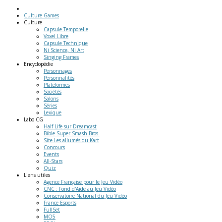
Culture Games
Culture
Capsule Temporelle
Voxel Libre
Capsule Technique
Ni Science, Ni Art
Singing Frames
Encyclopédie
Personnages
Personnalités
Plateformes
Sociétés
Salons
Séries
Lexique
Labo
CG
Half Life sur Dreamcast
Bible Super Smash Bros.
Site Les allumés du Kart
Concours
Events
All-Stars
Quiz
Liens
utiles
Agence Française pour le Jeu Vidéo
CNC : Fond d'Aide au Jeu Vidéo
Conservatoire National du Jeu Vidéo
France Esports
FullSet
MO5