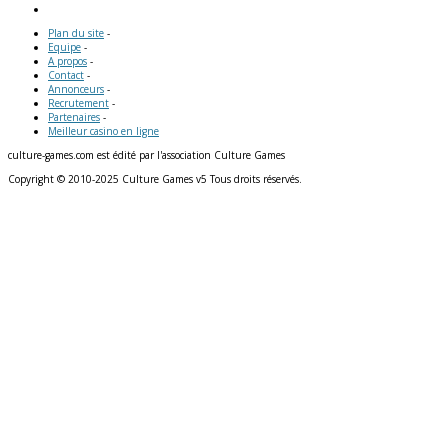
Plan du site
-
Equipe
-
A propos
-
Contact
-
Annonceurs
-
Recrutement
-
Partenaires
-
Meilleur casino en ligne
culture-games.com est édité par l'association Culture Games
Copyright © 2010-2025 Culture Games v5 Tous droits réservés.