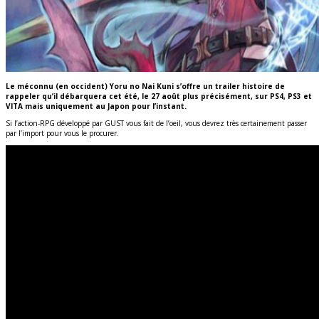
Le méconnu (en occident) Yoru no Nai Kuni s’offre un trailer histoire de
rappeler qu’il débarquera cet été, le 27 août plus précisément, sur PS4, PS3 et
VITA mais uniquement au Japon pour l’instant.
Si l’action-RPG développé par GUST vous fait de l’oeil, vous devrez très certainement passer
par l’import pour vous le procurer.