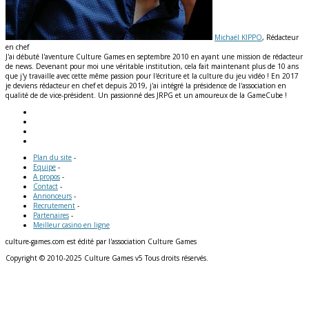
Michaël KIPPO
, Rédacteur
en chef
J'ai débuté l'aventure Culture Games en septembre 2010 en ayant une mission de rédacteur
de news. Devenant pour moi une véritable institution, cela fait maintenant plus de 10 ans
que j'y travaille avec cette même passion pour l'écriture et la culture du jeu vidéo ! En 2017
je deviens rédacteur en chef et depuis 2019, j'ai intégré la présidence de l'association en
qualité de de vice-président. Un passionné des JRPG et un amoureux de la GameCube !
Plan du site
-
Equipe
-
A propos
-
Contact
-
Annonceurs
-
Recrutement
-
Partenaires
-
Meilleur casino en ligne
culture-games.com est édité par l'association Culture Games
Copyright © 2010-2025 Culture Games v5 Tous droits réservés.