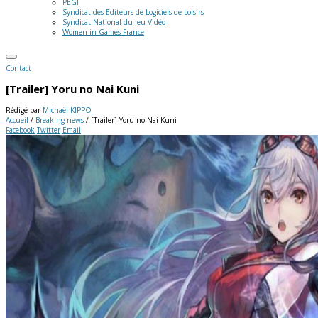
PEGI
Syndicat des Editeurs de Logiciels de Loisirs
Syndicat National du Jeu Vidéo
Women in Games France
Contact
[Trailer] Yoru no Nai Kuni
Rédigé par
Michaël KIPPO
Accueil
/
Breaking news
/
[Trailer] Yoru no Nai Kuni
Facebook
Twitter
Email