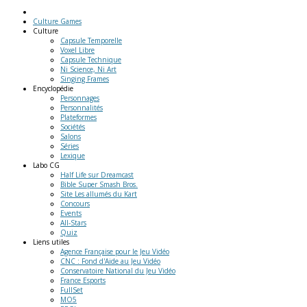
Culture Games
Culture
Capsule Temporelle
Voxel Libre
Capsule Technique
Ni Science, Ni Art
Singing Frames
Encyclopédie
Personnages
Personnalités
Plateformes
Sociétés
Salons
Séries
Lexique
Labo
CG
Half Life sur Dreamcast
Bible Super Smash Bros.
Site Les allumés du Kart
Concours
Events
All-Stars
Quiz
Liens
utiles
Agence Française pour le Jeu Vidéo
CNC : Fond d'Aide au Jeu Vidéo
Conservatoire National du Jeu Vidéo
France Esports
FullSet
MO5