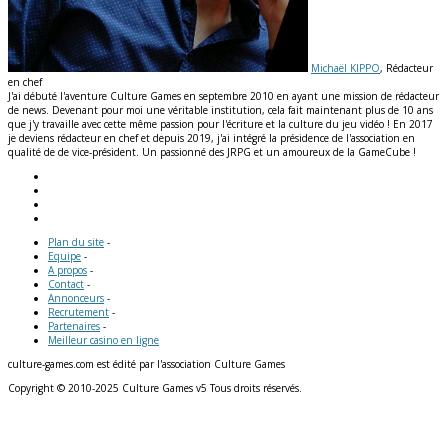
Michaël KIPPO
, Rédacteur
en chef
J'ai débuté l'aventure Culture Games en septembre 2010 en ayant une mission de rédacteur
de news. Devenant pour moi une véritable institution, cela fait maintenant plus de 10 ans
que j'y travaille avec cette même passion pour l'écriture et la culture du jeu vidéo ! En 2017
je deviens rédacteur en chef et depuis 2019, j'ai intégré la présidence de l'association en
qualité de de vice-président. Un passionné des JRPG et un amoureux de la GameCube !
Plan du site
-
Equipe
-
A propos
-
Contact
-
Annonceurs
-
Recrutement
-
Partenaires
-
Meilleur casino en ligne
culture-games.com est édité par l'association Culture Games
Copyright © 2010-2025 Culture Games v5 Tous droits réservés.