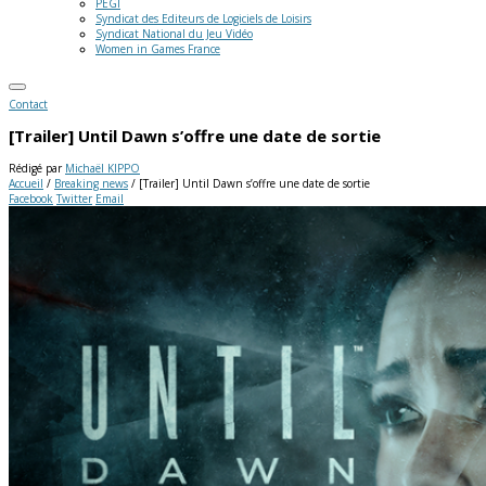
PEGI
Syndicat des Editeurs de Logiciels de Loisirs
Syndicat National du Jeu Vidéo
Women in Games France
Contact
[Trailer] Until Dawn s’offre une date de sortie
Rédigé par
Michaël KIPPO
Accueil
/
Breaking news
/
[Trailer] Until Dawn s’offre une date de sortie
Facebook
Twitter
Email