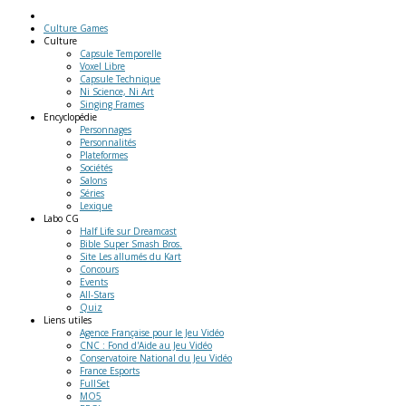
Culture Games
Culture
Capsule Temporelle
Voxel Libre
Capsule Technique
Ni Science, Ni Art
Singing Frames
Encyclopédie
Personnages
Personnalités
Plateformes
Sociétés
Salons
Séries
Lexique
Labo
CG
Half Life sur Dreamcast
Bible Super Smash Bros.
Site Les allumés du Kart
Concours
Events
All-Stars
Quiz
Liens
utiles
Agence Française pour le Jeu Vidéo
CNC : Fond d'Aide au Jeu Vidéo
Conservatoire National du Jeu Vidéo
France Esports
FullSet
MO5