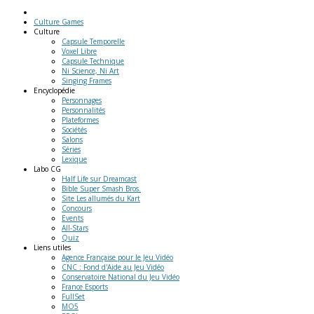
Culture Games
Culture
Capsule Temporelle
Voxel Libre
Capsule Technique
Ni Science, Ni Art
Singing Frames
Encyclopédie
Personnages
Personnalités
Plateformes
Sociétés
Salons
Séries
Lexique
Labo
CG
Half Life sur Dreamcast
Bible Super Smash Bros.
Site Les allumés du Kart
Concours
Events
All-Stars
Quiz
Liens
utiles
Agence Française pour le Jeu Vidéo
CNC : Fond d'Aide au Jeu Vidéo
Conservatoire National du Jeu Vidéo
France Esports
FullSet
MO5