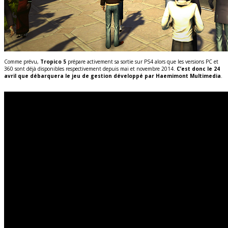
Comme prévu,
Tropico 5
prépare activement sa sortie sur PS4 alors que les versions PC et
360 sont déjà disponibles respectivement depuis mai et novembre 2014.
C’est donc le 24
avril que débarquera le jeu de gestion développé par Haemimont Multimedia
.