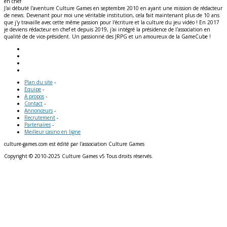
en chef
J'ai débuté l'aventure Culture Games en septembre 2010 en ayant une mission de rédacteur
de news. Devenant pour moi une véritable institution, cela fait maintenant plus de 10 ans
que j'y travaille avec cette même passion pour l'écriture et la culture du jeu vidéo ! En 2017
je deviens rédacteur en chef et depuis 2019, j'ai intégré la présidence de l'association en
qualité de de vice-président. Un passionné des JRPG et un amoureux de la GameCube !
Plan du site
-
Equipe
-
A propos
-
Contact
-
Annonceurs
-
Recrutement
-
Partenaires
-
Meilleur casino en ligne
culture-games.com est édité par l'association Culture Games
Copyright © 2010-2025 Culture Games v5 Tous droits réservés.