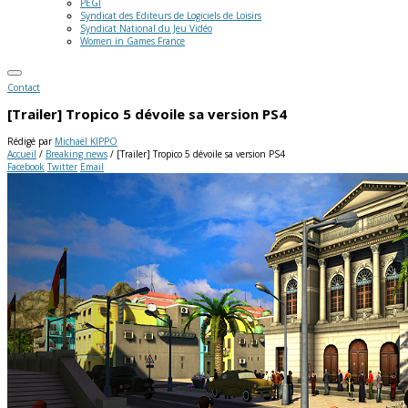
PEGI
Syndicat des Editeurs de Logiciels de Loisirs
Syndicat National du Jeu Vidéo
Women in Games France
Contact
[Trailer] Tropico 5 dévoile sa version PS4
Rédigé par
Michaël KIPPO
Accueil
/
Breaking news
/
[Trailer] Tropico 5 dévoile sa version PS4
Facebook
Twitter
Email