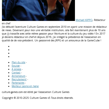
Michaël KIPPO
, Rédacteur
en chef
J'ai débuté l'aventure Culture Games en septembre 2010 en ayant une mission de rédacteur
de news. Devenant pour moi une véritable institution, cela fait maintenant plus de 10 ans
que j'y travaille avec cette même passion pour l'écriture et la culture du jeu vidéo ! En 2017
je deviens rédacteur en chef et depuis 2019, j'ai intégré la présidence de l'association en
qualité de de vice-président. Un passionné des JRPG et un amoureux de la GameCube !
Plan du site
-
Equipe
-
A propos
-
Contact
-
Annonceurs
-
Recrutement
-
Partenaires
-
Meilleur casino en ligne
culture-games.com est édité par l'association Culture Games
Copyright © 2010-2025 Culture Games v5 Tous droits réservés.