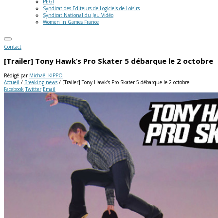
PEGI
Syndicat des Editeurs de Logiciels de Loisirs
Syndicat National du Jeu Vidéo
Women in Games France
Contact
[Trailer] Tony Hawk’s Pro Skater 5 débarque le 2 octobre
Rédigé par
Michaël KIPPO
Accueil
/
Breaking news
/
[Trailer] Tony Hawk’s Pro Skater 5 débarque le 2 octobre
Facebook
Twitter
Email