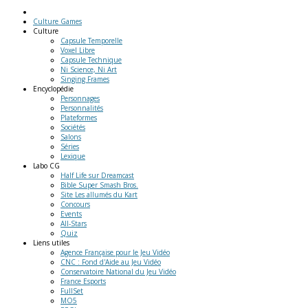
Culture Games
Culture
Capsule Temporelle
Voxel Libre
Capsule Technique
Ni Science, Ni Art
Singing Frames
Encyclopédie
Personnages
Personnalités
Plateformes
Sociétés
Salons
Séries
Lexique
Labo
CG
Half Life sur Dreamcast
Bible Super Smash Bros.
Site Les allumés du Kart
Concours
Events
All-Stars
Quiz
Liens
utiles
Agence Française pour le Jeu Vidéo
CNC : Fond d'Aide au Jeu Vidéo
Conservatoire National du Jeu Vidéo
France Esports
FullSet
MO5