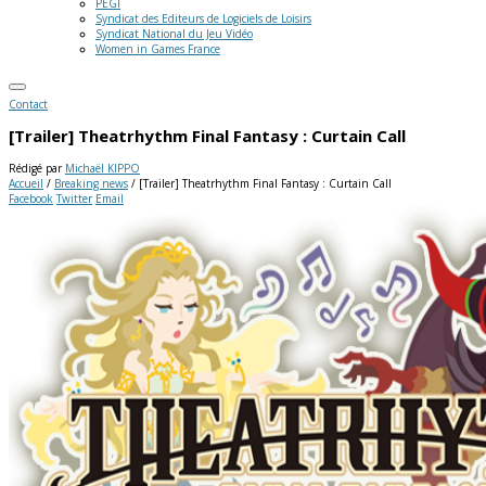
PEGI
Syndicat des Editeurs de Logiciels de Loisirs
Syndicat National du Jeu Vidéo
Women in Games France
Contact
[Trailer] Theatrhythm Final Fantasy : Curtain Call
Rédigé par
Michaël KIPPO
Accueil
/
Breaking news
/
[Trailer] Theatrhythm Final Fantasy : Curtain Call
Facebook
Twitter
Email