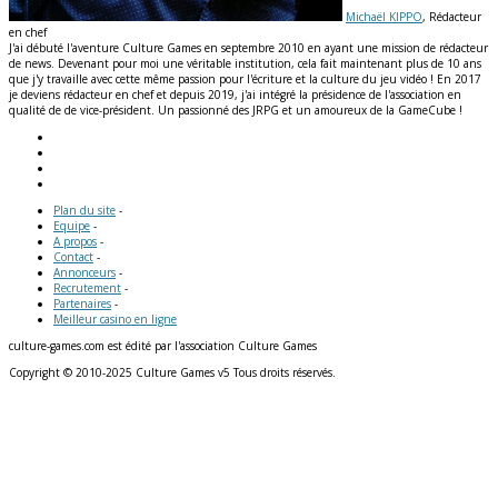
Michaël KIPPO
, Rédacteur
en chef
J'ai débuté l'aventure Culture Games en septembre 2010 en ayant une mission de rédacteur
de news. Devenant pour moi une véritable institution, cela fait maintenant plus de 10 ans
que j'y travaille avec cette même passion pour l'écriture et la culture du jeu vidéo ! En 2017
je deviens rédacteur en chef et depuis 2019, j'ai intégré la présidence de l'association en
qualité de de vice-président. Un passionné des JRPG et un amoureux de la GameCube !
Plan du site
-
Equipe
-
A propos
-
Contact
-
Annonceurs
-
Recrutement
-
Partenaires
-
Meilleur casino en ligne
culture-games.com est édité par l'association Culture Games
Copyright © 2010-2025 Culture Games v5 Tous droits réservés.