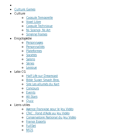
Culture Games
Culture
Capsule Temporelle
Voxel Libre
Capsule Technique
Ni Science, Ni Art
Singing Frames
Encyclopédie
Personnages
Personnalités
Plateformes
Sociétés
Salons
Séries
Lexique
Labo
CG
Half Life sur Dreamcast
Bible Super Smash Bros.
Site Les allumés du Kart
Concours
Events
All-Stars
Quiz
Liens
utiles
Agence Française pour le Jeu Vidéo
CNC : Fond d'Aide au Jeu Vidéo
Conservatoire National du Jeu Vidéo
France Esports
FullSet
MO5