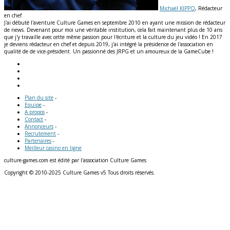
Michaël KIPPO
, Rédacteur
en chef
J'ai débuté l'aventure Culture Games en septembre 2010 en ayant une mission de rédacteur
de news. Devenant pour moi une véritable institution, cela fait maintenant plus de 10 ans
que j'y travaille avec cette même passion pour l'écriture et la culture du jeu vidéo ! En 2017
je deviens rédacteur en chef et depuis 2019, j'ai intégré la présidence de l'association en
qualité de de vice-président. Un passionné des JRPG et un amoureux de la GameCube !
Plan du site
-
Equipe
-
A propos
-
Contact
-
Annonceurs
-
Recrutement
-
Partenaires
-
Meilleur casino en ligne
culture-games.com est édité par l'association Culture Games
Copyright © 2010-2025 Culture Games v5 Tous droits réservés.