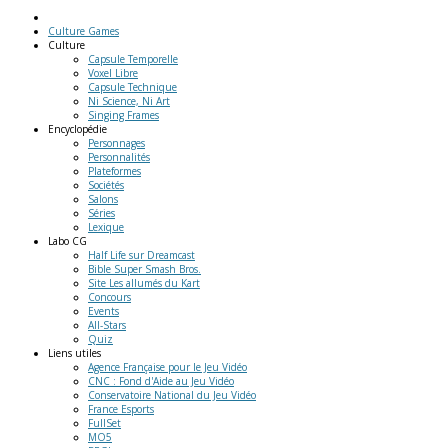
Culture Games
Culture
Capsule Temporelle
Voxel Libre
Capsule Technique
Ni Science, Ni Art
Singing Frames
Encyclopédie
Personnages
Personnalités
Plateformes
Sociétés
Salons
Séries
Lexique
Labo
CG
Half Life sur Dreamcast
Bible Super Smash Bros.
Site Les allumés du Kart
Concours
Events
All-Stars
Quiz
Liens
utiles
Agence Française pour le Jeu Vidéo
CNC : Fond d'Aide au Jeu Vidéo
Conservatoire National du Jeu Vidéo
France Esports
FullSet
MO5