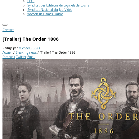
PEGI
Syndicat des Editeurs de Logiciels de Loisirs
Syndicat National du Jeu Vidéo
Women in Games France
Contact
[Trailer] The Order 1886
Rédigé par
Michaël KIPPO
Accueil
/
Breaking news
/
[Trailer] The Order 1886
Facebook
Twitter
Email