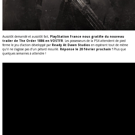
Aussitôt demandé et aussitôt fait,
PlayStation France nous gratifie du nouveau
trailer de The Order 1886 en VOSTFR
. Les possesseurs de la PS4 attendent de pied
ferme le jeu d’action développé par
Ready At Dawn Studios
en espérant tout de même
qu’il ne s’agisse pas d’un pétard mouillé.
Réponse le 20 février prochain !
Plus que
quelques semaines à attendre !