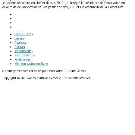
je deviens rédacteur en chef et depuis 2019, j'ai intégré la présidence de l'association en
qualité de de vice-président. Un passionné des JRPG et un amoureux de la GameCube !
Plan du site
-
Equipe
-
A propos
-
Contact
-
Annonceurs
-
Recrutement
-
Partenaires
-
Meilleur casino en ligne
culture-games.com est édité par l'association Culture Games
Copyright © 2010-2025 Culture Games v5 Tous droits réservés.