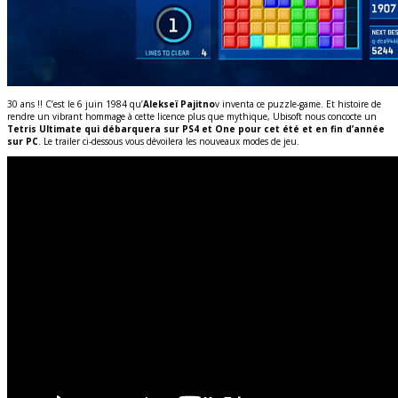
30 ans !! C’est le 6 juin 1984 qu’
Alekseï Pajitno
v inventa ce puzzle-game. Et histoire de
rendre un vibrant hommage à cette licence plus que mythique, Ubisoft nous concocte un
Tetris Ultimate qui débarquera sur PS4 et One pour cet été et en fin d’année
sur PC
. Le trailer ci-dessous vous dévoilera les nouveaux modes de jeu.