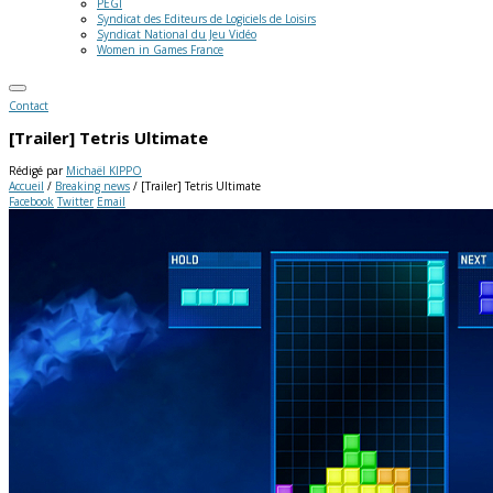
PEGI
Syndicat des Editeurs de Logiciels de Loisirs
Syndicat National du Jeu Vidéo
Women in Games France
Contact
[Trailer] Tetris Ultimate
Rédigé par
Michaël KIPPO
Accueil
/
Breaking news
/
[Trailer] Tetris Ultimate
Facebook
Twitter
Email