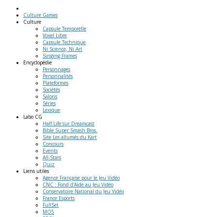
Culture Games
Culture
Capsule Temporelle
Voxel Libre
Capsule Technique
Ni Science, Ni Art
Singing Frames
Encyclopédie
Personnages
Personnalités
Plateformes
Sociétés
Salons
Séries
Lexique
Labo
CG
Half Life sur Dreamcast
Bible Super Smash Bros.
Site Les allumés du Kart
Concours
Events
All-Stars
Quiz
Liens
utiles
Agence Française pour le Jeu Vidéo
CNC : Fond d'Aide au Jeu Vidéo
Conservatoire National du Jeu Vidéo
France Esports
FullSet
MO5