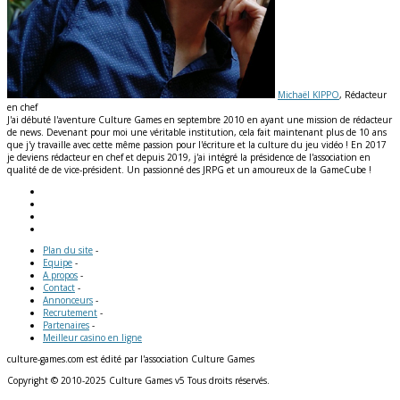
Michaël KIPPO
, Rédacteur
en chef
J'ai débuté l'aventure Culture Games en septembre 2010 en ayant une mission de rédacteur
de news. Devenant pour moi une véritable institution, cela fait maintenant plus de 10 ans
que j'y travaille avec cette même passion pour l'écriture et la culture du jeu vidéo ! En 2017
je deviens rédacteur en chef et depuis 2019, j'ai intégré la présidence de l'association en
qualité de de vice-président. Un passionné des JRPG et un amoureux de la GameCube !
Plan du site
-
Equipe
-
A propos
-
Contact
-
Annonceurs
-
Recrutement
-
Partenaires
-
Meilleur casino en ligne
culture-games.com est édité par l'association Culture Games
Copyright © 2010-2025 Culture Games v5 Tous droits réservés.