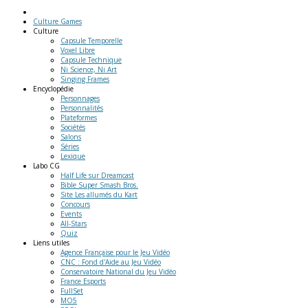
Culture Games
Culture
Capsule Temporelle
Voxel Libre
Capsule Technique
Ni Science, Ni Art
Singing Frames
Encyclopédie
Personnages
Personnalités
Plateformes
Sociétés
Salons
Séries
Lexique
Labo
CG
Half Life sur Dreamcast
Bible Super Smash Bros.
Site Les allumés du Kart
Concours
Events
All-Stars
Quiz
Liens
utiles
Agence Française pour le Jeu Vidéo
CNC : Fond d'Aide au Jeu Vidéo
Conservatoire National du Jeu Vidéo
France Esports
FullSet
MO5