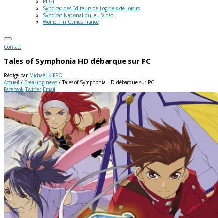
PEGI
Syndicat des Editeurs de Logiciels de Loisirs
Syndicat National du Jeu Vidéo
Women in Games France
Contact
Tales of Symphonia HD débarque sur PC
Rédigé par
Michaël KIPPO
Accueil
/
Breaking news
/
Tales of Symphonia HD débarque sur PC
Facebook
Twitter
Email