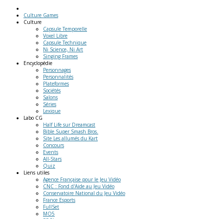
Culture Games
Culture
Capsule Temporelle
Voxel Libre
Capsule Technique
Ni Science, Ni Art
Singing Frames
Encyclopédie
Personnages
Personnalités
Plateformes
Sociétés
Salons
Séries
Lexique
Labo
CG
Half Life sur Dreamcast
Bible Super Smash Bros.
Site Les allumés du Kart
Concours
Events
All-Stars
Quiz
Liens
utiles
Agence Française pour le Jeu Vidéo
CNC : Fond d'Aide au Jeu Vidéo
Conservatoire National du Jeu Vidéo
France Esports
FullSet
MO5