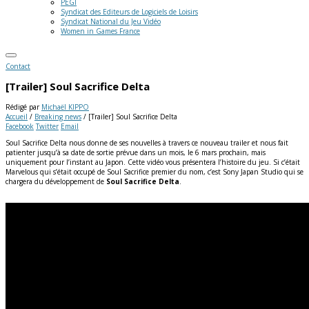
PEGI
Syndicat des Editeurs de Logiciels de Loisirs
Syndicat National du Jeu Vidéo
Women in Games France
Contact
[Trailer] Soul Sacrifice Delta
Rédigé par
Michaël KIPPO
Accueil
/
Breaking news
/
[Trailer] Soul Sacrifice Delta
Facebook
Twitter
Email
Soul Sacrifice Delta nous donne de ses nouvelles à travers ce nouveau trailer et nous fait
patienter jusqu’à sa date de sortie prévue dans un mois, le 6 mars prochain, mais
uniquement pour l’instant au Japon. Cette vidéo vous présentera l’histoire du jeu. Si c’était
Marvelous qui s’était occupé de Soul Sacrifice premier du nom, c’est Sony Japan Studio qui se
chargera du développement de
Soul Sacrifice Delta
.