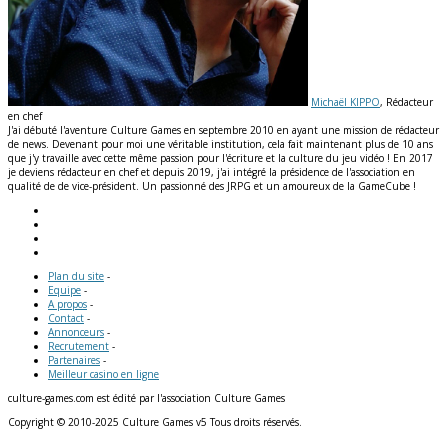
Michaël KIPPO
, Rédacteur
en chef
J'ai débuté l'aventure Culture Games en septembre 2010 en ayant une mission de rédacteur
de news. Devenant pour moi une véritable institution, cela fait maintenant plus de 10 ans
que j'y travaille avec cette même passion pour l'écriture et la culture du jeu vidéo ! En 2017
je deviens rédacteur en chef et depuis 2019, j'ai intégré la présidence de l'association en
qualité de de vice-président. Un passionné des JRPG et un amoureux de la GameCube !
Plan du site
-
Equipe
-
A propos
-
Contact
-
Annonceurs
-
Recrutement
-
Partenaires
-
Meilleur casino en ligne
culture-games.com est édité par l'association Culture Games
Copyright © 2010-2025 Culture Games v5 Tous droits réservés.