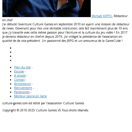
Michaël KIPPO
, Rédacteur
en chef
J'ai débuté l'aventure Culture Games en septembre 2010 en ayant une mission de rédacteur
de news. Devenant pour moi une véritable institution, cela fait maintenant plus de 10 ans
que j'y travaille avec cette même passion pour l'écriture et la culture du jeu vidéo ! En 2017
je deviens rédacteur en chef et depuis 2019, j'ai intégré la présidence de l'association en
qualité de de vice-président. Un passionné des JRPG et un amoureux de la GameCube !
Plan du site
-
Equipe
-
A propos
-
Contact
-
Annonceurs
-
Recrutement
-
Partenaires
-
Meilleur casino en ligne
culture-games.com est édité par l'association Culture Games
Copyright © 2010-2025 Culture Games v5 Tous droits réservés.