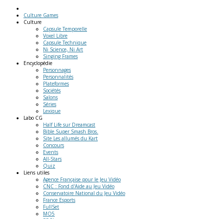
Culture Games
Culture
Capsule Temporelle
Voxel Libre
Capsule Technique
Ni Science, Ni Art
Singing Frames
Encyclopédie
Personnages
Personnalités
Plateformes
Sociétés
Salons
Séries
Lexique
Labo
CG
Half Life sur Dreamcast
Bible Super Smash Bros.
Site Les allumés du Kart
Concours
Events
All-Stars
Quiz
Liens
utiles
Agence Française pour le Jeu Vidéo
CNC : Fond d'Aide au Jeu Vidéo
Conservatoire National du Jeu Vidéo
France Esports
FullSet
MO5