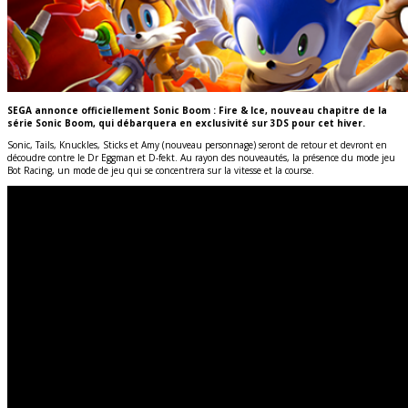
SEGA annonce officiellement Sonic Boom : Fire & Ice, nouveau chapitre de la
série Sonic Boom, qui débarquera en exclusivité sur 3DS pour cet hiver.
Sonic, Tails, Knuckles, Sticks et Amy (nouveau personnage) seront de retour et devront en
découdre contre le Dr Eggman et D-fekt. Au rayon des nouveautés, la présence du mode jeu
Bot Racing, un mode de jeu qui se concentrera sur la vitesse et la course.