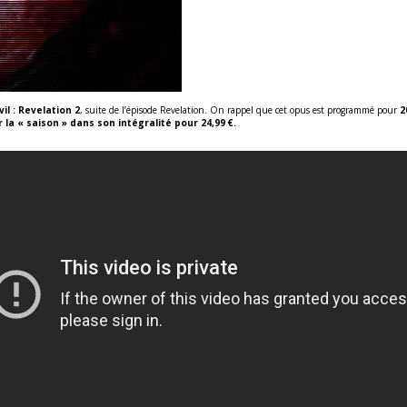
il : Revelation 2
, suite de l’épisode Revelation. On rappel que cet opus est programmé pour
2
la « saison » dans son intégralité pour 24,99 €.