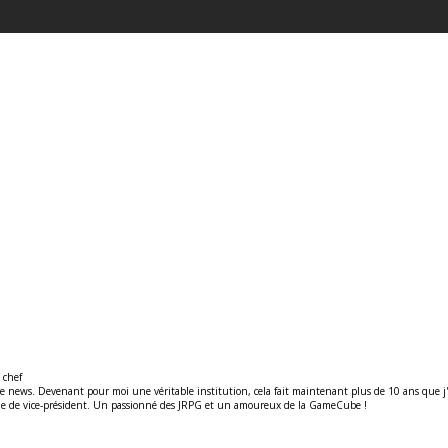
 chef
ews. Devenant pour moi une véritable institution, cela fait maintenant plus de 10 ans que j'y t
ité de de vice-président. Un passionné des JRPG et un amoureux de la GameCube !