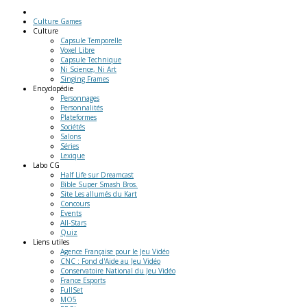
Culture Games
Culture
Capsule Temporelle
Voxel Libre
Capsule Technique
Ni Science, Ni Art
Singing Frames
Encyclopédie
Personnages
Personnalités
Plateformes
Sociétés
Salons
Séries
Lexique
Labo
CG
Half Life sur Dreamcast
Bible Super Smash Bros.
Site Les allumés du Kart
Concours
Events
All-Stars
Quiz
Liens
utiles
Agence Française pour le Jeu Vidéo
CNC : Fond d'Aide au Jeu Vidéo
Conservatoire National du Jeu Vidéo
France Esports
FullSet
MO5