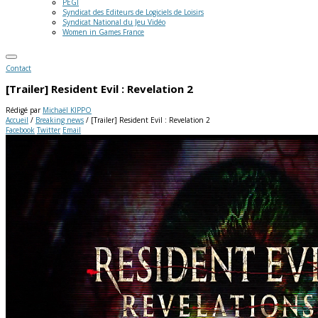
PEGI
Syndicat des Editeurs de Logiciels de Loisirs
Syndicat National du Jeu Vidéo
Women in Games France
Contact
[Trailer] Resident Evil : Revelation 2
Rédigé par
Michaël KIPPO
Accueil
/
Breaking news
/
[Trailer] Resident Evil : Revelation 2
Facebook
Twitter
Email