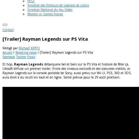
PEGI
Syndicat des Editeurs de Logiciels de Loisirs
Syndicat National du Jeu Vidéo
Women in Games France
Contact
[Trailer] Rayman Legends sur PS Vita
Rédigé par
Michaël KIPPO
Accueil
/
Breaking news
/
[Trailer] Rayman Legends sur PS Vita
Facebook
Twitter
Email
Et hop,
Rayman Legends
débarquera bel et bien sur la PS Vita et histoire de fêter çà,
Ubisoft diffuse un premier trailer. Entre des niveaux exclusifs et des costumes inédits, ce
Rayman Legends sur la console portable de Sony, aussi prévu sur Wii U, PS3, 360 et 3DS,
aura droit à du multi en local et en ligne. Sortie prévue pour le 29 août prochain.