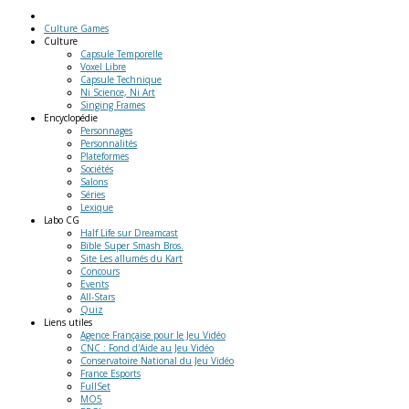
Culture Games
Culture
Capsule Temporelle
Voxel Libre
Capsule Technique
Ni Science, Ni Art
Singing Frames
Encyclopédie
Personnages
Personnalités
Plateformes
Sociétés
Salons
Séries
Lexique
Labo
CG
Half Life sur Dreamcast
Bible Super Smash Bros.
Site Les allumés du Kart
Concours
Events
All-Stars
Quiz
Liens
utiles
Agence Française pour le Jeu Vidéo
CNC : Fond d'Aide au Jeu Vidéo
Conservatoire National du Jeu Vidéo
France Esports
FullSet
MO5