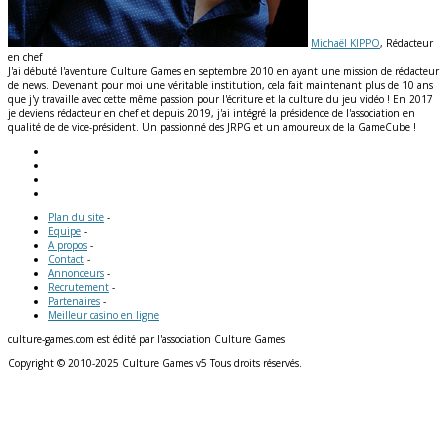
Michaël KIPPO
, Rédacteur
en chef
J'ai débuté l'aventure Culture Games en septembre 2010 en ayant une mission de rédacteur
de news. Devenant pour moi une véritable institution, cela fait maintenant plus de 10 ans
que j'y travaille avec cette même passion pour l'écriture et la culture du jeu vidéo ! En 2017
je deviens rédacteur en chef et depuis 2019, j'ai intégré la présidence de l'association en
qualité de de vice-président. Un passionné des JRPG et un amoureux de la GameCube !
Plan du site
-
Equipe
-
A propos
-
Contact
-
Annonceurs
-
Recrutement
-
Partenaires
-
Meilleur casino en ligne
culture-games.com est édité par l'association Culture Games
Copyright © 2010-2025 Culture Games v5 Tous droits réservés.