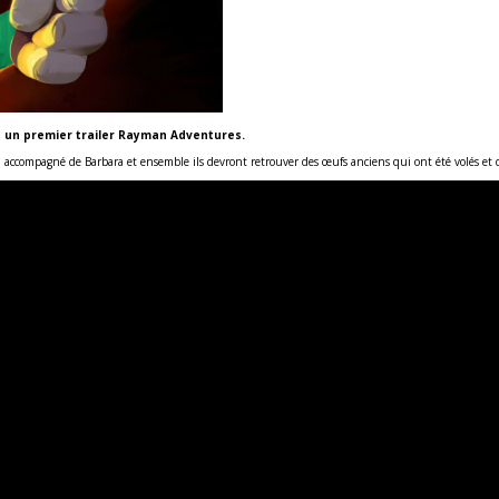
a un premier trailer Rayman Adventures.
a accompagné de Barbara et ensemble ils devront retrouver des œufs anciens qui ont été volés et d