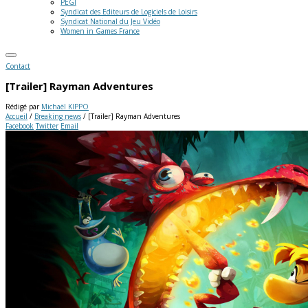
PEGI
Syndicat des Editeurs de Logiciels de Loisirs
Syndicat National du Jeu Vidéo
Women in Games France
Contact
[Trailer] Rayman Adventures
Rédigé par
Michaël KIPPO
Accueil
/
Breaking news
/
[Trailer] Rayman Adventures
Facebook
Twitter
Email