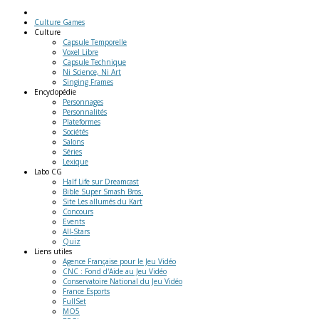
Culture Games
Culture
Capsule Temporelle
Voxel Libre
Capsule Technique
Ni Science, Ni Art
Singing Frames
Encyclopédie
Personnages
Personnalités
Plateformes
Sociétés
Salons
Séries
Lexique
Labo
CG
Half Life sur Dreamcast
Bible Super Smash Bros.
Site Les allumés du Kart
Concours
Events
All-Stars
Quiz
Liens
utiles
Agence Française pour le Jeu Vidéo
CNC : Fond d'Aide au Jeu Vidéo
Conservatoire National du Jeu Vidéo
France Esports
FullSet
MO5