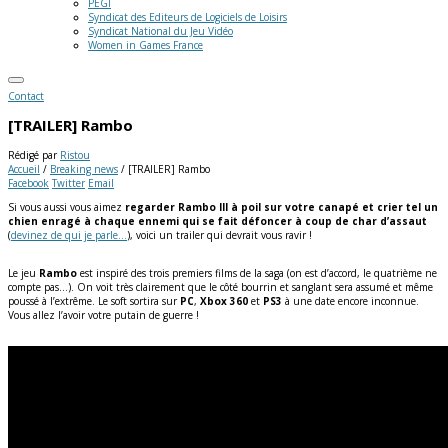
PEGI
Syndicat des Editeurs de Logiciels de Loisirs
Syndicat National du Jeu Vidéo
Women in Games France
Contact
[TRAILER] Rambo
Rédigé par
Ristou
Accueil
/
Breaking news
/
[TRAILER] Rambo
Facebook
Twitter
Email
Si vous aussi vous aimez
regarder Rambo III à poil sur votre canapé et crier tel un
chien enragé à chaque ennemi qui se fait défoncer à coup de char d’assaut
(
devinez de qui je parle…
), voici un trailer qui devrait vous ravir !
Le jeu
Rambo
est inspiré des trois premiers films de la saga (on est d’accord, le quatrième ne
compte pas…). On voit très clairement que le côté bourrin et sanglant sera assumé et même
poussé à l’extrême. Le soft sortira sur
PC
,
Xbox 360
et
PS3
à une date encore inconnue.
Vous allez l’avoir votre putain de guerre !