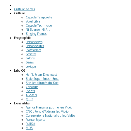
Culture Games
Culture
Capsule Temporelle
Voxel Libre
Capsule Technique
Ni Science, Ni Art
Singing Frames
Encyclopédie
Personnages
Personnalités
Plateformes
Sociétés
Salons
Séries
Lexique
Labo
CG
Half Life sur Dreamcast
Bible Super Smash Bros.
Site Les allumés du Kart
Concours
Events
All-Stars
Quiz
Liens
utiles
Agence Française pour le Jeu Vidéo
CNC : Fond d'Aide au Jeu Vidéo
Conservatoire National du Jeu Vidéo
France Esports
FullSet
MO5