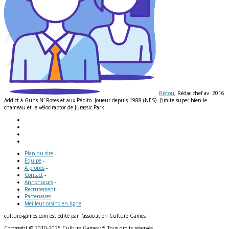
Ristou
, Rédac chef av. 2016
Addict à Guns N' Roses et aux Pépito. Joueur depuis 1988 (NES). J'imite super bien le
chameau et le vélociraptor de Jurassic Park.
Plan du site
-
Equipe
-
A propos
-
Contact
-
Annonceurs
-
Recrutement
-
Partenaires
-
Meilleur casino en ligne
culture-games.com est édité par l'association Culture Games
Copyright © 2010-2025 Culture Games v5 Tous droits réservés.