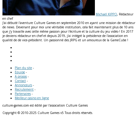
Michaël KIPPO
, Rédacteur
en chef
J'ai débuté l'aventure Culture Games en septembre 2010 en ayant une mission de rédacteur
de news. Devenant pour moi une véritable institution, cela fait maintenant plus de 10 ans
que j'y travaille avec cette même passion pour l'écriture et la culture du jeu vidéo ! En 2017
je deviens rédacteur en chef et depuis 2019, j'ai intégré la présidence de l'association en
qualité de de vice-président. Un passionné des JRPG et un amoureux de la GameCube !
Plan du site
-
Equipe
-
A propos
-
Contact
-
Annonceurs
-
Recrutement
-
Partenaires
-
Meilleur casino en ligne
culture-games.com est édité par l'association Culture Games
Copyright © 2010-2025 Culture Games v5 Tous droits réservés.