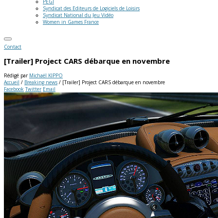
PEGI
Syndicat des Editeurs de Logiciels de Loisirs
Syndicat National du Jeu Vidéo
Women in Games France
Contact
[Trailer] Project CARS débarque en novembre
Rédigé par
Michaël KIPPO
Accueil
/
Breaking news
/
[Trailer] Project CARS débarque en novembre
Facebook
Twitter
Email