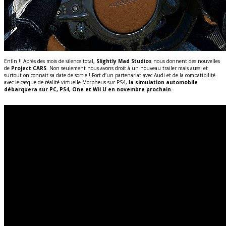
Enfin !! Après des mois de silence total,
Slightly Mad Studios
nous donnent des nouvelles
de
Project CARS
. Non seulement nous avons droit à un nouveau trailer mais aussi et
surtout on connait sa date de sortie ! Fort d’un partenariat avec Audi et de la compatibilité
avec le casque de réalité virtuelle Morpheus sur PS4,
la simulation automobile
débarquera sur PC, PS4, One et Wii U en novembre prochain
.