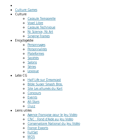
Culture Games
Culture
Capsule Temporelle
Voxel Libre
Capsule Technique
Ni Science, Ni Art
Singing Frames
Encyclopédie
Personnages
Personnalités
Plateformes
Sociétés
Salons
Séries
Lexique
Labo
CG
Half Life sur Dreamcast
Bible Super Smash Bros.
Site Les allumés du Kart
Concours
Events
All-Stars
Quiz
Liens
utiles
Agence Française pour le Jeu Vidéo
CNC : Fond d'Aide au Jeu Vidéo
Conservatoire National du Jeu Vidéo
France Esports
FullSet
MO5