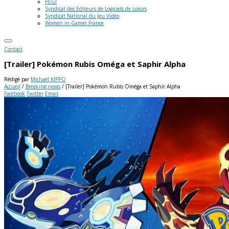
PEGI
Syndicat des Editeurs de Logiciels de Loisirs
Syndicat National du Jeu Vidéo
Women in Games France
Contact
[Trailer] Pokémon Rubis Oméga et Saphir Alpha
Rédigé par
Michaël KIPPO
Accueil
/
Breaking news
/
[Trailer] Pokémon Rubis Oméga et Saphir Alpha
Facebook
Twitter
Email