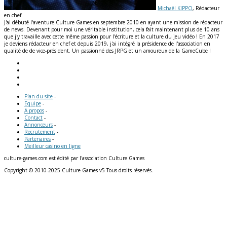
Michaël KIPPO
, Rédacteur
en chef
J'ai débuté l'aventure Culture Games en septembre 2010 en ayant une mission de rédacteur
de news. Devenant pour moi une véritable institution, cela fait maintenant plus de 10 ans
que j'y travaille avec cette même passion pour l'écriture et la culture du jeu vidéo ! En 2017
je deviens rédacteur en chef et depuis 2019, j'ai intégré la présidence de l'association en
qualité de de vice-président. Un passionné des JRPG et un amoureux de la GameCube !
Plan du site
-
Equipe
-
A propos
-
Contact
-
Annonceurs
-
Recrutement
-
Partenaires
-
Meilleur casino en ligne
culture-games.com est édité par l'association Culture Games
Copyright © 2010-2025 Culture Games v5 Tous droits réservés.