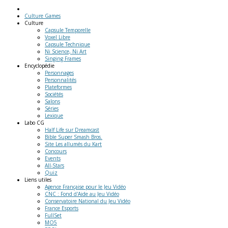
Culture Games
Culture
Capsule Temporelle
Voxel Libre
Capsule Technique
Ni Science, Ni Art
Singing Frames
Encyclopédie
Personnages
Personnalités
Plateformes
Sociétés
Salons
Séries
Lexique
Labo
CG
Half Life sur Dreamcast
Bible Super Smash Bros.
Site Les allumés du Kart
Concours
Events
All-Stars
Quiz
Liens
utiles
Agence Française pour le Jeu Vidéo
CNC : Fond d'Aide au Jeu Vidéo
Conservatoire National du Jeu Vidéo
France Esports
FullSet
MO5