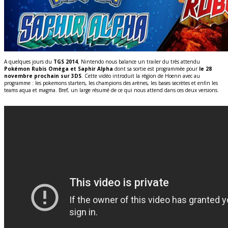
A quelques jours du
TGS 2014
, Nintendo nous balance un trailer du très attendu
Pokémon Rubis Oméga et Saphir Alpha
dont sa sortie est programmée pour
le 28
novembre prochain sur 3DS
. Cette vidéo introduit la région de Hoenn avec au
programme : les pokemons starters, les champions des arènes, les bases secrètes et enfin les
teams aqua et magma. Bref, un large résumé de ce qui nous attend dans ces deux versions.