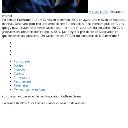
Michaël KIPPO
, Rédacteur
en chef
J'ai débuté l'aventure Culture Games en septembre 2010 en ayant une mission de rédacteur
de news. Devenant pour moi une véritable institution, cela fait maintenant plus de 10 ans
que j'y travaille avec cette même passion pour l'écriture et la culture du jeu vidéo ! En 2017
je deviens rédacteur en chef et depuis 2019, j'ai intégré la présidence de l'association en
qualité de de vice-président. Un passionné des JRPG et un amoureux de la GameCube !
Plan du site
-
Equipe
-
A propos
-
Contact
-
Annonceurs
-
Recrutement
-
Partenaires
-
Meilleur casino en ligne
culture-games.com est édité par l'association Culture Games
Copyright © 2010-2025 Culture Games v5 Tous droits réservés.