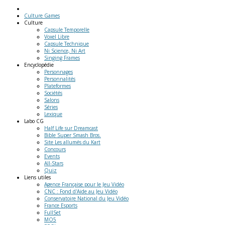
Culture Games
Culture
Capsule Temporelle
Voxel Libre
Capsule Technique
Ni Science, Ni Art
Singing Frames
Encyclopédie
Personnages
Personnalités
Plateformes
Sociétés
Salons
Séries
Lexique
Labo
CG
Half Life sur Dreamcast
Bible Super Smash Bros.
Site Les allumés du Kart
Concours
Events
All-Stars
Quiz
Liens
utiles
Agence Française pour le Jeu Vidéo
CNC : Fond d'Aide au Jeu Vidéo
Conservatoire National du Jeu Vidéo
France Esports
FullSet
MO5