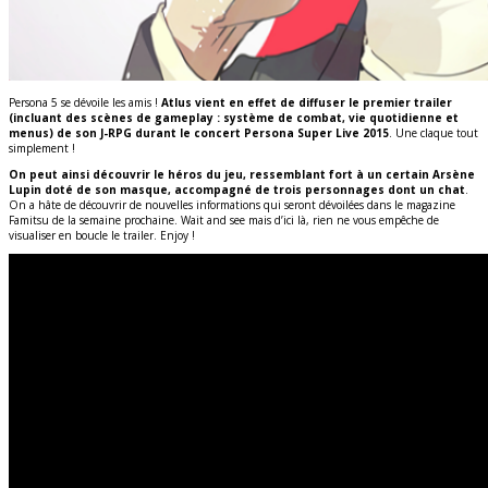
Persona 5 se dévoile les amis !
Atlus vient en effet de diffuser le premier trailer
(incluant des scènes de gameplay : système de combat, vie quotidienne et
menus) de son J-RPG durant le concert Persona Super Live 2015
. Une claque tout
simplement !
On peut ainsi découvrir le héros du jeu, ressemblant fort à un certain Arsène
Lupin doté de son masque, accompagné de trois personnages dont un chat
.
On a hâte de découvrir de nouvelles informations qui seront dévoilées dans le magazine
Famitsu de la semaine prochaine. Wait and see mais d’ici là, rien ne vous empêche de
visualiser en boucle le trailer. Enjoy !