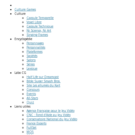
Culture Games
Culture
Capsule Temporelle
Voxel Libre
Capsule Technique
Ni Science, Ni Art
Singing Frames
Encyclopédie
Personnages
Personnalités
Plateformes
Sociétés
Salons
Séries
Lexique
Labo
CG
Half Life sur Dreamcast
Bible Super Smash Bros.
Site Les allumés du Kart
Concours
Events
All-Stars
Quiz
Liens
utiles
Agence Française pour le Jeu Vidéo
CNC : Fond d'Aide au Jeu Vidéo
Conservatoire National du Jeu Vidéo
France Esports
FullSet
MO5