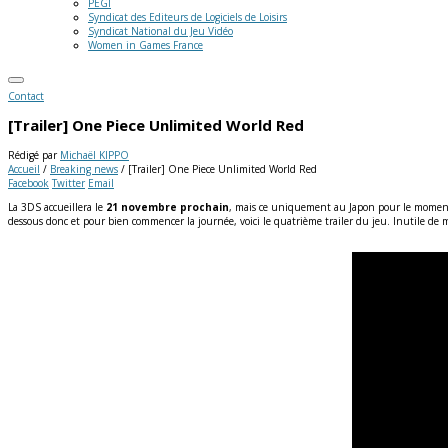
PEGI
Syndicat des Editeurs de Logiciels de Loisirs
Syndicat National du Jeu Vidéo
Women in Games France
Contact
[Trailer] One Piece Unlimited World Red
Rédigé par
Michaël KIPPO
Accueil
/
Breaking news
/
[Trailer] One Piece Unlimited World Red
Facebook
Twitter
Email
La 3DS accueillera le
21 novembre prochain
, mais ce uniquement au Japon pour le momen
dessous donc et pour bien commencer la journée, voici le quatrième trailer du jeu.
Inutile de m