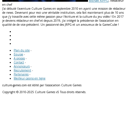
Michaël KIPPO
, Rédacteur
en chef
J'ai débuté l'aventure Culture Games en septembre 2010 en ayant une mission de rédacteur
de news. Devenant pour moi une véritable institution, cela fait maintenant plus de 10 ans
que j'y travaille avec cette même passion pour l'écriture et la culture du jeu vidéo ! En 2017
je deviens rédacteur en chef et depuis 2019, j'ai intégré la présidence de l'association en
qualité de de vice-président. Un passionné des JRPG et un amoureux de la GameCube !
Plan du site
-
Equipe
-
A propos
-
Contact
-
Annonceurs
-
Recrutement
-
Partenaires
-
Meilleur casino en ligne
culture-games.com est édité par l'association Culture Games
Copyright © 2010-2025 Culture Games v5 Tous droits réservés.