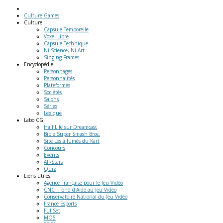
Culture Games
Culture
Capsule Temporelle
Voxel Libre
Capsule Technique
Ni Science, Ni Art
Singing Frames
Encyclopédie
Personnages
Personnalités
Plateformes
Sociétés
Salons
Séries
Lexique
Labo
CG
Half Life sur Dreamcast
Bible Super Smash Bros.
Site Les allumés du Kart
Concours
Events
All-Stars
Quiz
Liens
utiles
Agence Française pour le Jeu Vidéo
CNC : Fond d'Aide au Jeu Vidéo
Conservatoire National du Jeu Vidéo
France Esports
FullSet
MO5