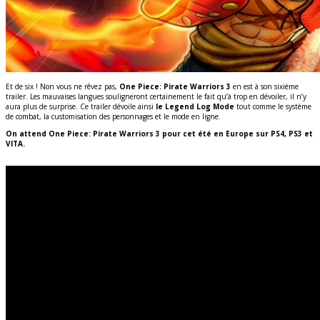
Et de six ! Non vous ne rêvez pas,
One Piece: Pirate Warriors 3
en est à son sixième
trailer. Les mauvaises langues souligneront certainement le fait qu’à trop en dévoiler, il n’y
aura plus de surprise. Ce trailer dévoile ainsi
le Legend Log Mode
tout comme le système
de combat, la customisation des personnages et le mode en ligne.
On attend One Piece: Pirate Warriors 3 pour cet été en Europe sur PS4, PS3 et
VITA.