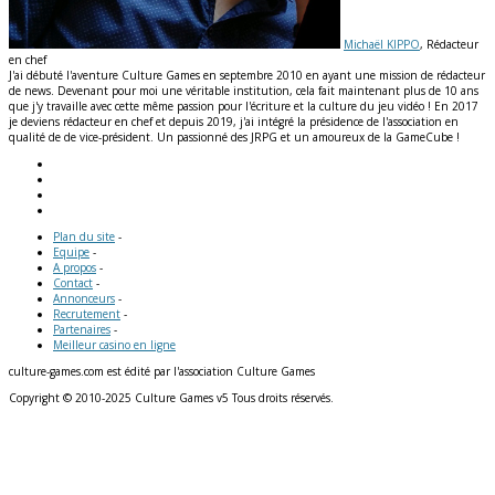
Michaël KIPPO
, Rédacteur
en chef
J'ai débuté l'aventure Culture Games en septembre 2010 en ayant une mission de rédacteur
de news. Devenant pour moi une véritable institution, cela fait maintenant plus de 10 ans
que j'y travaille avec cette même passion pour l'écriture et la culture du jeu vidéo ! En 2017
je deviens rédacteur en chef et depuis 2019, j'ai intégré la présidence de l'association en
qualité de de vice-président. Un passionné des JRPG et un amoureux de la GameCube !
Plan du site
-
Equipe
-
A propos
-
Contact
-
Annonceurs
-
Recrutement
-
Partenaires
-
Meilleur casino en ligne
culture-games.com est édité par l'association Culture Games
Copyright © 2010-2025 Culture Games v5 Tous droits réservés.