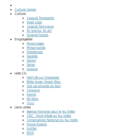
Culture Games
Culture
Capsule Temporelle
Voxel Libre
Capsule Technique
Ni Science, Ni Art
Singing Frames
Encyclopédie
Personnages
Personnalités
Plateformes
Sociétés
Salons
Séries
Lexique
Labo
CG
Half Life sur Dreamcast
Bible Super Smash Bros.
Site Les allumés du Kart
Concours
Events
All-Stars
Quiz
Liens
utiles
Agence Française pour le Jeu Vidéo
CNC : Fond d'Aide au Jeu Vidéo
Conservatoire National du Jeu Vidéo
France Esports
FullSet
MO5