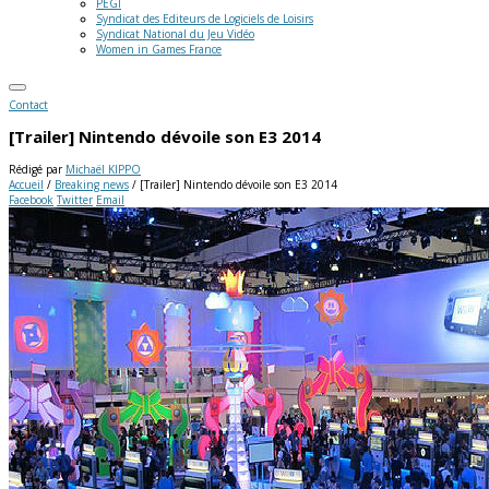
PEGI
Syndicat des Editeurs de Logiciels de Loisirs
Syndicat National du Jeu Vidéo
Women in Games France
Contact
[Trailer] Nintendo dévoile son E3 2014
Rédigé par
Michaël KIPPO
Accueil
/
Breaking news
/
[Trailer] Nintendo dévoile son E3 2014
Facebook
Twitter
Email