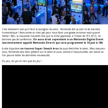
C’est tellement rare qu’il faut le souligner les amis : Nintendo fait sa com’ et de manière
humoristique ! Alors certes ce n’est pas pour nous faire une grosse annonce mais quand
même ! Bon, la mauvaise nouvelle c’est que la firme japonaise, à l’instar de l’E3 2013, ne
donnera pas de conférence.
On aura droit cependant à un Nintendo Digital Event
(anciennement appelé Nintendo Direct) qui sera programmé le 10 juin à 18h
.
A cela s’ajoutera
un tournoi Super Smash bros
de quoi électrifier le salon. Mais rassurez-
vous, Nintendo sera bien présent sur le salon et aura, comme à l’accoutumée, son stand où
l’on pourra tester les dernières nouveautés.
Du jeu, du jeu et rien que du jeu !