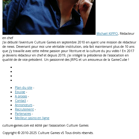
Michaël KIPPO
, Rédacteur
en chef
J'ai débuté l'aventure Culture Games en septembre 2010 en ayant une mission de rédacteur
de news. Devenant pour moi une véritable institution, cela fait maintenant plus de 10 ans
que j'y travaille avec cette même passion pour l'écriture et la culture du jeu vidéo ! En 2017
je deviens rédacteur en chef et depuis 2019, j'ai intégré la présidence de l'association en
qualité de de vice-président. Un passionné des JRPG et un amoureux de la GameCube !
Plan du site
-
Equipe
-
A propos
-
Contact
-
Annonceurs
-
Recrutement
-
Partenaires
-
Meilleur casino en ligne
culture-games.com est édité par l'association Culture Games
Copyright © 2010-2025 Culture Games v5 Tous droits réservés.