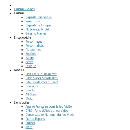
Culture Games
Culture
Capsule Temporelle
Voxel Libre
Capsule Technique
Ni Science, Ni Art
Singing Frames
Encyclopédie
Personnages
Personnalités
Plateformes
Sociétés
Salons
Séries
Lexique
Labo
CG
Half Life sur Dreamcast
Bible Super Smash Bros.
Site Les allumés du Kart
Concours
Events
All-Stars
Quiz
Liens
utiles
Agence Française pour le Jeu Vidéo
CNC : Fond d'Aide au Jeu Vidéo
Conservatoire National du Jeu Vidéo
France Esports
FullSet
MO5