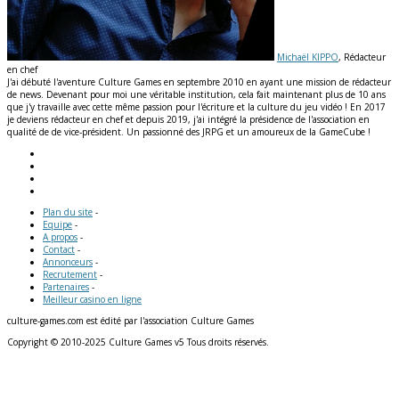
Michaël KIPPO
, Rédacteur
en chef
J'ai débuté l'aventure Culture Games en septembre 2010 en ayant une mission de rédacteur
de news. Devenant pour moi une véritable institution, cela fait maintenant plus de 10 ans
que j'y travaille avec cette même passion pour l'écriture et la culture du jeu vidéo ! En 2017
je deviens rédacteur en chef et depuis 2019, j'ai intégré la présidence de l'association en
qualité de de vice-président. Un passionné des JRPG et un amoureux de la GameCube !
Plan du site
-
Equipe
-
A propos
-
Contact
-
Annonceurs
-
Recrutement
-
Partenaires
-
Meilleur casino en ligne
culture-games.com est édité par l'association Culture Games
Copyright © 2010-2025 Culture Games v5 Tous droits réservés.