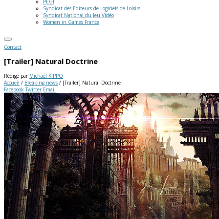
PEGI
Syndicat des Editeurs de Logiciels de Loisirs
Syndicat National du Jeu Vidéo
Women in Games France
Contact
[Trailer] Natural Doctrine
Rédigé par
Michaël KIPPO
Accueil
/
Breaking news
/
[Trailer] Natural Doctrine
Facebook
Twitter
Email