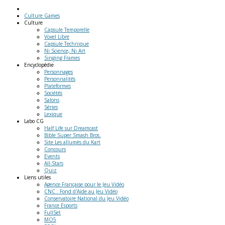
Culture Games
Culture
Capsule Temporelle
Voxel Libre
Capsule Technique
Ni Science, Ni Art
Singing Frames
Encyclopédie
Personnages
Personnalités
Plateformes
Sociétés
Salons
Séries
Lexique
Labo
CG
Half Life sur Dreamcast
Bible Super Smash Bros.
Site Les allumés du Kart
Concours
Events
All-Stars
Quiz
Liens
utiles
Agence Française pour le Jeu Vidéo
CNC : Fond d'Aide au Jeu Vidéo
Conservatoire National du Jeu Vidéo
France Esports
FullSet
MO5