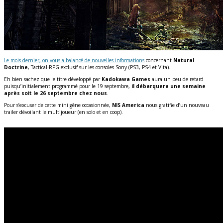
Le mois dernier, on vous a balancé de nouvelles informations
concernant
Natural
Doctrine
, Tactical-RPG exclusif sur les consoles Sony (PS3, PS4 et Vita).
Eh bien sachez que le titre développé par
Kadokawa Games
aura un peu de retard
puisqu’initialement programmé pour le 19 septembre,
il débarquera une semaine
après soit le 26 septembre chez nous
.
Pour s’excuser de cette mini gêne occasionnée,
NIS America
nous gratifie d’un nouveau
trailer dévoilant le multijoueur (en solo et en coop).