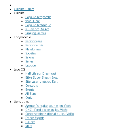
Culture Games
Culture
Capsule Temporelle
Voxel Libre
Capsule Technique
Ni Science, Ni Art
Singing Frames
Encyclopédie
Personnages
Personnalités
Plateformes
Sociétés
Salons
Séries
Lexique
Labo
CG
Half Life sur Dreamcast
Bible Super Smash Bros.
Site Les allumés du Kart
Concours
Events
All-Stars
Quiz
Liens
utiles
Agence Française pour le Jeu Vidéo
CNC : Fond d'Aide au Jeu Vidéo
Conservatoire National du Jeu Vidéo
France Esports
FullSet
MO5