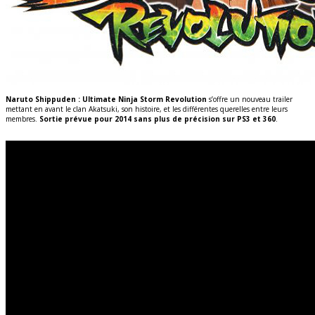
Naruto Shippuden : Ultimate Ninja Storm Revolution
s’offre un nouveau trailer
mettant en avant le clan Akatsuki, son histoire, et les différentes querelles entre leurs
membres.
Sortie prévue pour 2014 sans plus de précision sur PS3 et 360
.