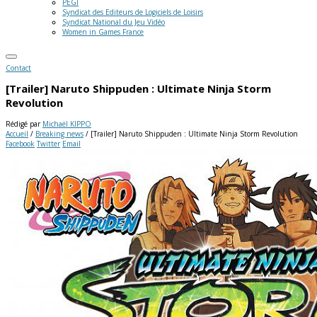
PEGI
Syndicat des Editeurs de Logiciels de Loisirs
Syndicat National du Jeu Vidéo
Women in Games France
Contact
[Trailer] Naruto Shippuden : Ultimate Ninja Storm
Revolution
Rédigé par
Michaël KIPPO
Accueil
/
Breaking news
/
[Trailer] Naruto Shippuden : Ultimate Ninja Storm Revolution
Facebook
Twitter
Email