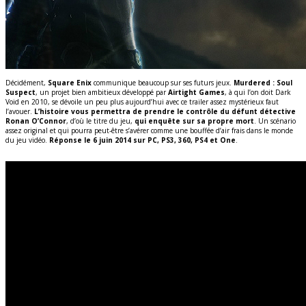
Décidément,
Square Enix
communique beaucoup sur ses futurs jeux.
Murdered : Soul
Suspect
, un projet bien ambitieux développé par
Airtight Games
, à qui l’on doit Dark
Void en 2010, se dévoile un peu plus aujourd’hui avec ce trailer assez mystérieux faut
l’avouer.
L’histoire vous permettra de prendre le contrôle du défunt détective
Ronan O’Connor
, d’où le titre du jeu,
qui enquête sur sa propre mort
.
Un scénario
assez original et qui pourra peut-être s’avérer comme une bouffée d’air frais dans le monde
du jeu vidéo.
Réponse le 6 juin 2014 sur PC, PS3, 360, PS4 et One
.