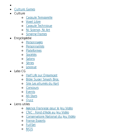
Culture Games
Culture
Capsule Temporelle
Voxel Libre
Capsule Technique
Ni Science, Ni Art
Singing Frames
Encyclopédie
Personnages
Personnalités
Plateformes
Sociétés
Salons
Séries
Lexique
Labo
CG
Half Life sur Dreamcast
Bible Super Smash Bros.
Site Les allumés du Kart
Concours
Events
All-Stars
Quiz
Liens
utiles
Agence Française pour le Jeu Vidéo
CNC : Fond d'Aide au Jeu Vidéo
Conservatoire National du Jeu Vidéo
France Esports
FullSet
MO5