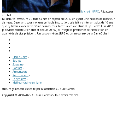
Michaël KIPPO
, Rédacteur
en chef
J'ai débuté l'aventure Culture Games en septembre 2010 en ayant une mission de rédacteur
de news. Devenant pour moi une véritable institution, cela fait maintenant plus de 10 ans
que j'y travaille avec cette même passion pour l'écriture et la culture du jeu vidéo ! En 2017
je deviens rédacteur en chef et depuis 2019, j'ai intégré la présidence de l'association en
qualité de de vice-président. Un passionné des JRPG et un amoureux de la GameCube !
Plan du site
-
Equipe
-
A propos
-
Contact
-
Annonceurs
-
Recrutement
-
Partenaires
-
Meilleur casino en ligne
culture-games.com est édité par l'association Culture Games
Copyright © 2010-2025 Culture Games v5 Tous droits réservés.