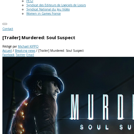
PEGI
Syndicat des Editeurs de Logiciels de Loisirs
Syndicat National du Jeu Vidéo
Women in Games France
Contact
[Trailer] Murdered: Soul Suspect
Rédigé par
Michaël KIPPO
Accueil
/
Breaking news
/
[Trailer] Murdered: Soul Suspect
Facebook
Twitter
Email