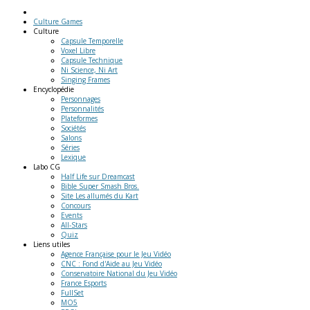
Culture Games
Culture
Capsule Temporelle
Voxel Libre
Capsule Technique
Ni Science, Ni Art
Singing Frames
Encyclopédie
Personnages
Personnalités
Plateformes
Sociétés
Salons
Séries
Lexique
Labo
CG
Half Life sur Dreamcast
Bible Super Smash Bros.
Site Les allumés du Kart
Concours
Events
All-Stars
Quiz
Liens
utiles
Agence Française pour le Jeu Vidéo
CNC : Fond d'Aide au Jeu Vidéo
Conservatoire National du Jeu Vidéo
France Esports
FullSet
MO5