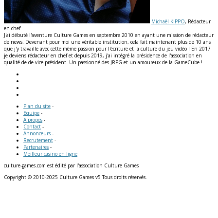
Michaël KIPPO
, Rédacteur
en chef
J'ai débuté l'aventure Culture Games en septembre 2010 en ayant une mission de rédacteur
de news. Devenant pour moi une véritable institution, cela fait maintenant plus de 10 ans
que j'y travaille avec cette même passion pour l'écriture et la culture du jeu vidéo ! En 2017
je deviens rédacteur en chef et depuis 2019, j'ai intégré la présidence de l'association en
qualité de de vice-président. Un passionné des JRPG et un amoureux de la GameCube !
Plan du site
-
Equipe
-
A propos
-
Contact
-
Annonceurs
-
Recrutement
-
Partenaires
-
Meilleur casino en ligne
culture-games.com est édité par l'association Culture Games
Copyright © 2010-2025 Culture Games v5 Tous droits réservés.