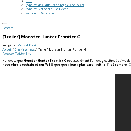
PEGI
Syndicat des Editeurs de Logiciels de Loisirs
Syndicat National du Jeu Vidéo
Women in Games France
Contact
[Trailer] Monster Hunter Frontier G
Rédigé par
Michaël KIPPO
Accueil
/
Breaking news
/
[Trailer] Monster Hunter Frontier G
Facebook
Twitter
Email
Nul doute que
Monster Hunter Frontier G
sera assurément l’un des gros titres à suivre de
novembre prochain et sur Wii U quelques jours plus tard, soit le 11 décembre
. 