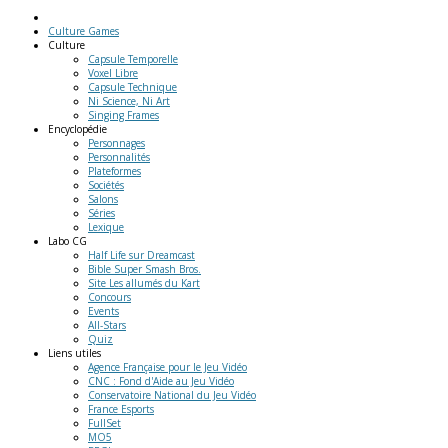
Culture Games
Culture
Capsule Temporelle
Voxel Libre
Capsule Technique
Ni Science, Ni Art
Singing Frames
Encyclopédie
Personnages
Personnalités
Plateformes
Sociétés
Salons
Séries
Lexique
Labo
CG
Half Life sur Dreamcast
Bible Super Smash Bros.
Site Les allumés du Kart
Concours
Events
All-Stars
Quiz
Liens
utiles
Agence Française pour le Jeu Vidéo
CNC : Fond d'Aide au Jeu Vidéo
Conservatoire National du Jeu Vidéo
France Esports
FullSet
MO5