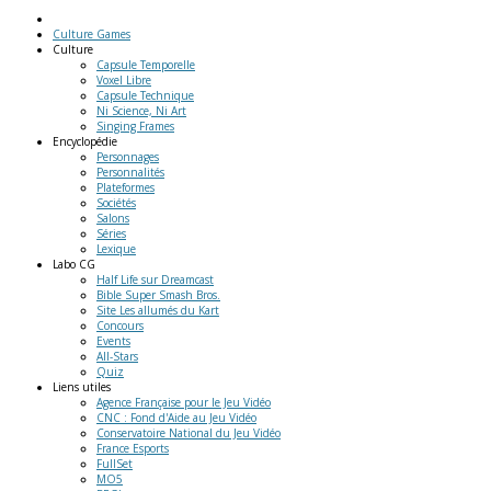
Culture Games
Culture
Capsule Temporelle
Voxel Libre
Capsule Technique
Ni Science, Ni Art
Singing Frames
Encyclopédie
Personnages
Personnalités
Plateformes
Sociétés
Salons
Séries
Lexique
Labo
CG
Half Life sur Dreamcast
Bible Super Smash Bros.
Site Les allumés du Kart
Concours
Events
All-Stars
Quiz
Liens
utiles
Agence Française pour le Jeu Vidéo
CNC : Fond d'Aide au Jeu Vidéo
Conservatoire National du Jeu Vidéo
France Esports
FullSet
MO5