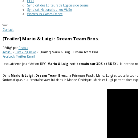
PEGI
Syndicat des Editeurs de Logiciels de Loisirs
Syndicat National du Jeu Vidéo
Women in Games France
Contact
[Trailer] Mario & Luigi : Dream Team Bros.
Rédigé par
Ristou
Accueil
/
Breaking news
/
[Trailer] Mario & Luigi : Dream Team Bros.
Facebook
Twitter
Email
Le quatrième jeu d’Action RPG
Mario & Luigi
sort
demain sur 3DS et 3DSXL
. Nintendo no
Dans
Mario & Luigi : Dream Team Bros.
, la Princesse Peach, Mario, Luigi et toute la cour 
fantomatique, qui l’entraîne avec lui dans le Monde Onirique. Mario et Luigi partent alors explo