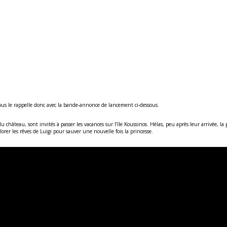
us le rappelle donc avec la bande-annonce de lancement ci-dessous.
du château, sont invités à passer les vacances sur l’île Koussinos. Hélas, peu après leur arrivée, la p
rer les rêves de Luigi pour sauver une nouvelle fois la princesse.