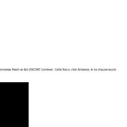
rincesse Peach se fait (
ENCORE !
) enlever. Cette fois-ci, c’est Antasma, le roi chauve-souris