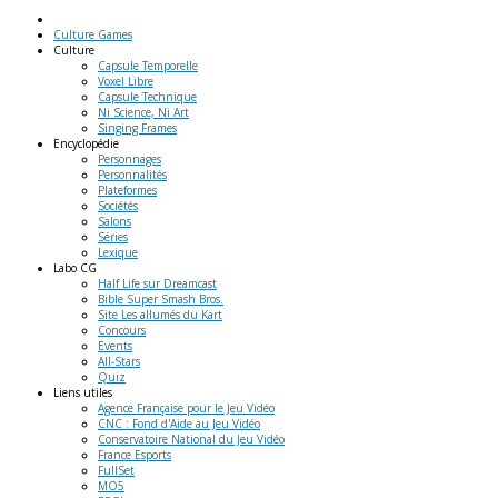
Culture Games
Culture
Capsule Temporelle
Voxel Libre
Capsule Technique
Ni Science, Ni Art
Singing Frames
Encyclopédie
Personnages
Personnalités
Plateformes
Sociétés
Salons
Séries
Lexique
Labo
CG
Half Life sur Dreamcast
Bible Super Smash Bros.
Site Les allumés du Kart
Concours
Events
All-Stars
Quiz
Liens
utiles
Agence Française pour le Jeu Vidéo
CNC : Fond d'Aide au Jeu Vidéo
Conservatoire National du Jeu Vidéo
France Esports
FullSet
MO5