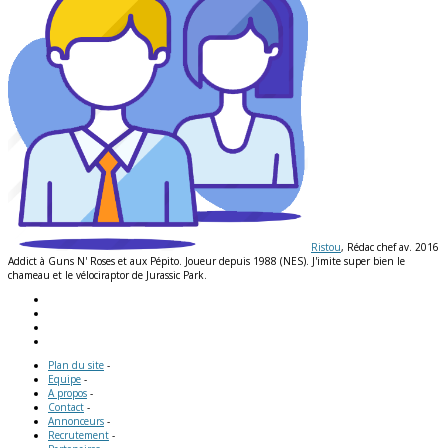
Ristou
, Rédac chef av. 2016
Addict à Guns N' Roses et aux Pépito. Joueur depuis 1988 (NES). J'imite super bien le
chameau et le vélociraptor de Jurassic Park.
Plan du site
-
Equipe
-
A propos
-
Contact
-
Annonceurs
-
Recrutement
-