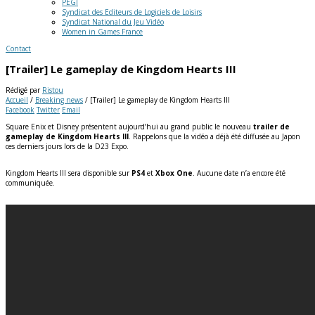
PEGI
Syndicat des Editeurs de Logiciels de Loisirs
Syndicat National du Jeu Vidéo
Women in Games France
Contact
[Trailer] Le gameplay de Kingdom Hearts III
Rédigé par
Ristou
Accueil
/
Breaking news
/
[Trailer] Le gameplay de Kingdom Hearts III
Facebook
Twitter
Email
Square Enix et Disney présentent aujourd’hui au grand public le nouveau
trailer de
gameplay de Kingdom Hearts III
. Rappelons que la vidéo a déjà été diffusée au Japon
ces derniers jours lors de la D23 Expo.
Kingdom Hearts III sera disponible sur
PS4
et
Xbox One
. Aucune date n’a encore été
communiquée.