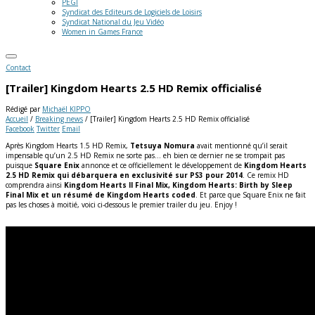
PEGI
Syndicat des Editeurs de Logiciels de Loisirs
Syndicat National du Jeu Vidéo
Women in Games France
Contact
[Trailer] Kingdom Hearts 2.5 HD Remix officialisé
Rédigé par
Michaël KIPPO
Accueil
/
Breaking news
/
[Trailer] Kingdom Hearts 2.5 HD Remix officialisé
Facebook
Twitter
Email
Après Kingdom Hearts 1.5 HD Remix,
Tetsuya Nomura
avait mentionné qu’il serait
impensable qu’un 2.5 HD Remix ne sorte pas… eh bien ce dernier ne se trompait pas
puisque
Square Enix
annonce et ce officiellement le développement de
Kingdom Hearts
2.5 HD Remix qui débarquera en exclusivité sur PS3 pour 2014
. Ce remix HD
comprendra ainsi
Kingdom Hearts II Final Mix, Kingdom Hearts: Birth by Sleep
Final Mix et un résumé de Kingdom Hearts coded
.
Et parce que Square Enix ne fait
pas les choses à moitié, voici ci-dessous le premier trailer du jeu. Enjoy !