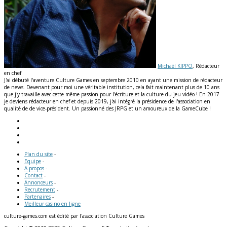
Michaël KIPPO
, Rédacteur
en chef
J'ai débuté l'aventure Culture Games en septembre 2010 en ayant une mission de rédacteur
de news. Devenant pour moi une véritable institution, cela fait maintenant plus de 10 ans
que j'y travaille avec cette même passion pour l'écriture et la culture du jeu vidéo ! En 2017
je deviens rédacteur en chef et depuis 2019, j'ai intégré la présidence de l'association en
qualité de de vice-président. Un passionné des JRPG et un amoureux de la GameCube !
Plan du site
-
Equipe
-
A propos
-
Contact
-
Annonceurs
-
Recrutement
-
Partenaires
-
Meilleur casino en ligne
culture-games.com est édité par l'association Culture Games