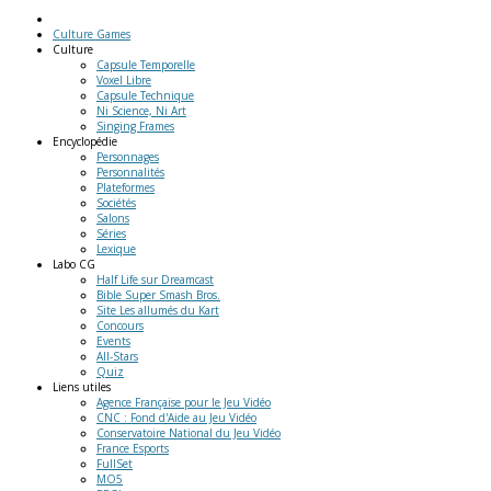
Culture Games
Culture
Capsule Temporelle
Voxel Libre
Capsule Technique
Ni Science, Ni Art
Singing Frames
Encyclopédie
Personnages
Personnalités
Plateformes
Sociétés
Salons
Séries
Lexique
Labo
CG
Half Life sur Dreamcast
Bible Super Smash Bros.
Site Les allumés du Kart
Concours
Events
All-Stars
Quiz
Liens
utiles
Agence Française pour le Jeu Vidéo
CNC : Fond d'Aide au Jeu Vidéo
Conservatoire National du Jeu Vidéo
France Esports
FullSet
MO5