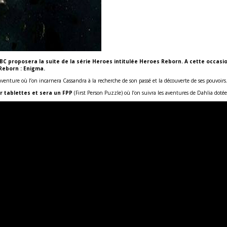
NBC proposera la suite de la série Heroes intitulée Heroes Reborn. A cette occas
 Reborn : Enigma.
aventure où l’on incarnera Cassandra à la recherche de son passé et la découverte de ses pouvoirs
r tablettes et sera un FPP
(First Person Puzzle) où l’on suivra les aventures de Dahlia dotée 