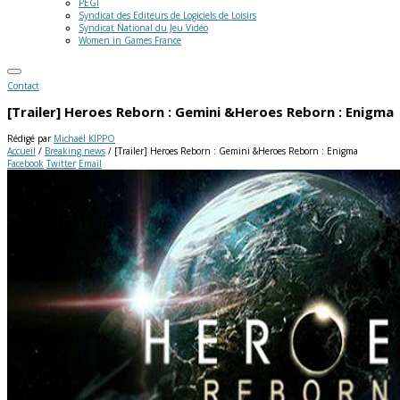
PEGI
Syndicat des Editeurs de Logiciels de Loisirs
Syndicat National du Jeu Vidéo
Women in Games France
Contact
[Trailer] Heroes Reborn : Gemini &Heroes Reborn : Enigma
Rédigé par
Michaël KIPPO
Accueil
/
Breaking news
/
[Trailer] Heroes Reborn : Gemini &Heroes Reborn : Enigma
Facebook
Twitter
Email