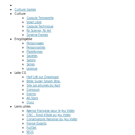
Culture Games
Culture
Capsule Temporelle
Voxel Libre
Capsule Technique
Ni Science, Ni Art
Singing Frames
Encyclopédie
Personnages
Personnalités
Plateformes
Sociétés
Salons
Séries
Lexique
Labo
CG
Half Life sur Dreamcast
Bible Super Smash Bros.
Site Les allumés du Kart
Concours
Events
All-Stars
Quiz
Liens
utiles
Agence Française pour le Jeu Vidéo
CNC : Fond d'Aide au Jeu Vidéo
Conservatoire National du Jeu Vidéo
France Esports
FullSet
MO5