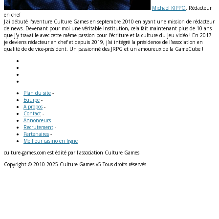
Michaël KIPPO
, Rédacteur
en chef
J'ai débuté l'aventure Culture Games en septembre 2010 en ayant une mission de rédacteur
de news. Devenant pour moi une véritable institution, cela fait maintenant plus de 10 ans
que j'y travaille avec cette même passion pour l'écriture et la culture du jeu vidéo ! En 2017
je deviens rédacteur en chef et depuis 2019, j'ai intégré la présidence de l'association en
qualité de de vice-président. Un passionné des JRPG et un amoureux de la GameCube !
Plan du site
-
Equipe
-
A propos
-
Contact
-
Annonceurs
-
Recrutement
-
Partenaires
-
Meilleur casino en ligne
culture-games.com est édité par l'association Culture Games
Copyright © 2010-2025 Culture Games v5 Tous droits réservés.