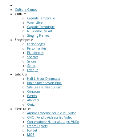
Culture Games
Culture
Capsule Temporelle
Voxel Libre
Capsule Technique
Ni Science, Ni Art
Singing Frames
Encyclopédie
Personnages
Personnalités
Plateformes
Sociétés
Salons
Séries
Lexique
Labo
CG
Half Life sur Dreamcast
Bible Super Smash Bros.
Site Les allumés du Kart
Concours
Events
All-Stars
Quiz
Liens
utiles
Agence Française pour le Jeu Vidéo
CNC : Fond d'Aide au Jeu Vidéo
Conservatoire National du Jeu Vidéo
France Esports
FullSet
MO5