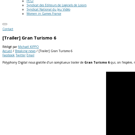
PEGI
Syndicat des Editeurs de Logiciels de Loisirs
Syndicat National du Jeu Vidéo
Women in Games France
Contact
[Trailer] Gran Turismo 6
Rédigé par
Michaël KIPPO
Accueil
/
Breaking news
/
[Trailer] Gran Turismo 6
Facebook
Twitter
Email
Polyphony Digital nous gratifie d’un somptueux trailer de
Gran Turismo 6
qui, on l’espère, 