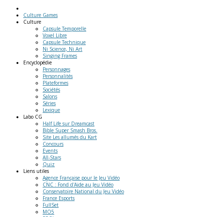
Culture Games
Culture
Capsule Temporelle
Voxel Libre
Capsule Technique
Ni Science, Ni Art
Singing Frames
Encyclopédie
Personnages
Personnalités
Plateformes
Sociétés
Salons
Séries
Lexique
Labo
CG
Half Life sur Dreamcast
Bible Super Smash Bros.
Site Les allumés du Kart
Concours
Events
All-Stars
Quiz
Liens
utiles
Agence Française pour le Jeu Vidéo
CNC : Fond d'Aide au Jeu Vidéo
Conservatoire National du Jeu Vidéo
France Esports
FullSet
MO5