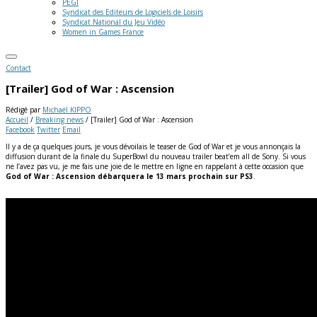
PEGI
Syndicat des Editeurs de Logiciels de Loisirs
Syndicat National du Jeu Vidéo
Women in Games France
Contact
[Trailer] God of War : Ascension
Rédigé par
Michaël KIPPO
Accueil
/
Breaking news
/
[Trailer] God of War : Ascension
Facebook
Twitter
Email
Il y a de ça quelques jours, je vous dévoilais le teaser de God of War et je vous annonçais la
diffusion durant de la finale du SuperBowl du nouveau trailer beat’em all de Sony. Si vous
ne l’avez pas vu, je me fais une joie de le mettre en ligne en rappelant à cette occasion que
God of War : Ascension débarquera le 13 mars prochain sur PS3
.