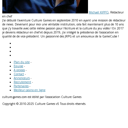
Michaël KIPPO
, Rédacteur
en chef
J'ai débuté l'aventure Culture Games en septembre 2010 en ayant une mission de rédacteur
de news. Devenant pour moi une véritable institution, cela fait maintenant plus de 10 ans
que j'y travaille avec cette même passion pour l'écriture et la culture du jeu vidéo ! En 2017
je deviens rédacteur en chef et depuis 2019, j'ai intégré la présidence de l'association en
qualité de de vice-président. Un passionné des JRPG et un amoureux de la GameCube !
Plan du site
-
Equipe
-
A propos
-
Contact
-
Annonceurs
-
Recrutement
-
Partenaires
-
Meilleur casino en ligne
culture-games.com est édité par l'association Culture Games
Copyright © 2010-2025 Culture Games v5 Tous droits réservés.