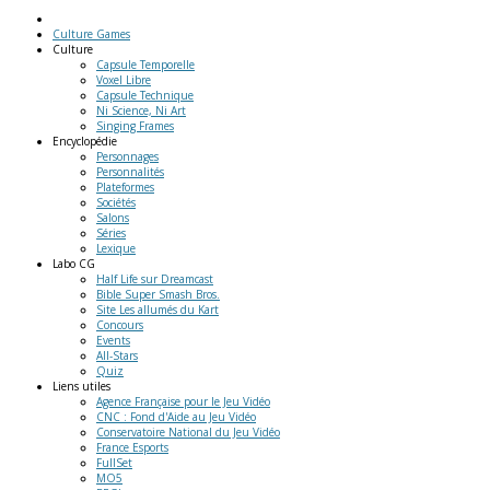
Culture Games
Culture
Capsule Temporelle
Voxel Libre
Capsule Technique
Ni Science, Ni Art
Singing Frames
Encyclopédie
Personnages
Personnalités
Plateformes
Sociétés
Salons
Séries
Lexique
Labo
CG
Half Life sur Dreamcast
Bible Super Smash Bros.
Site Les allumés du Kart
Concours
Events
All-Stars
Quiz
Liens
utiles
Agence Française pour le Jeu Vidéo
CNC : Fond d'Aide au Jeu Vidéo
Conservatoire National du Jeu Vidéo
France Esports
FullSet
MO5