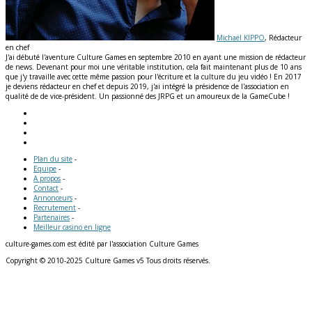
Michaël KIPPO
, Rédacteur
en chef
J'ai débuté l'aventure Culture Games en septembre 2010 en ayant une mission de rédacteur
de news. Devenant pour moi une véritable institution, cela fait maintenant plus de 10 ans
que j'y travaille avec cette même passion pour l'écriture et la culture du jeu vidéo ! En 2017
je deviens rédacteur en chef et depuis 2019, j'ai intégré la présidence de l'association en
qualité de de vice-président. Un passionné des JRPG et un amoureux de la GameCube !
Plan du site
-
Equipe
-
A propos
-
Contact
-
Annonceurs
-
Recrutement
-
Partenaires
-
Meilleur casino en ligne
culture-games.com est édité par l'association Culture Games
Copyright © 2010-2025 Culture Games v5 Tous droits réservés.