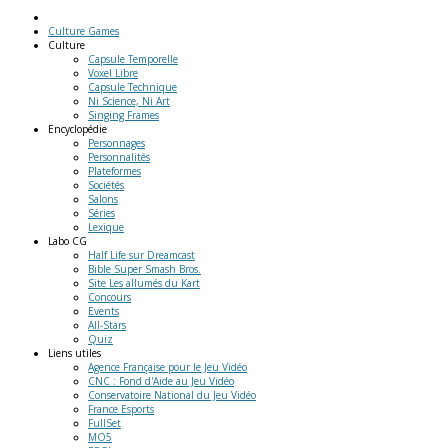
Culture Games
Culture
Capsule Temporelle
Voxel Libre
Capsule Technique
Ni Science, Ni Art
Singing Frames
Encyclopédie
Personnages
Personnalités
Plateformes
Sociétés
Salons
Séries
Lexique
Labo
CG
Half Life sur Dreamcast
Bible Super Smash Bros.
Site Les allumés du Kart
Concours
Events
All-Stars
Quiz
Liens
utiles
Agence Française pour le Jeu Vidéo
CNC : Fond d'Aide au Jeu Vidéo
Conservatoire National du Jeu Vidéo
France Esports
FullSet
MO5