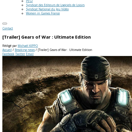
PEGI
Syndicat des Editeurs de Logiciels de Loisirs
Syndicat National du Jeu Vidéo
Women in Games France
Contact
[Trailer] Gears of War : Ultimate Edition
Rédigé par
Michaël KIPPO
Accueil
/
Breaking news
/
[Trailer] Gears of War : Ultimate Edition
Facebook
Twitter
Email