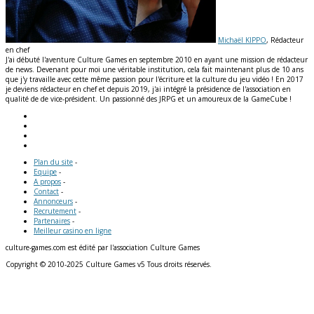
Michaël KIPPO
, Rédacteur
en chef
J'ai débuté l'aventure Culture Games en septembre 2010 en ayant une mission de rédacteur
de news. Devenant pour moi une véritable institution, cela fait maintenant plus de 10 ans
que j'y travaille avec cette même passion pour l'écriture et la culture du jeu vidéo ! En 2017
je deviens rédacteur en chef et depuis 2019, j'ai intégré la présidence de l'association en
qualité de de vice-président. Un passionné des JRPG et un amoureux de la GameCube !
Plan du site
-
Equipe
-
A propos
-
Contact
-
Annonceurs
-
Recrutement
-
Partenaires
-
Meilleur casino en ligne
culture-games.com est édité par l'association Culture Games
Copyright © 2010-2025 Culture Games v5 Tous droits réservés.