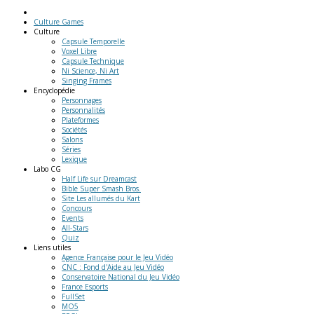
Culture Games
Culture
Capsule Temporelle
Voxel Libre
Capsule Technique
Ni Science, Ni Art
Singing Frames
Encyclopédie
Personnages
Personnalités
Plateformes
Sociétés
Salons
Séries
Lexique
Labo
CG
Half Life sur Dreamcast
Bible Super Smash Bros.
Site Les allumés du Kart
Concours
Events
All-Stars
Quiz
Liens
utiles
Agence Française pour le Jeu Vidéo
CNC : Fond d'Aide au Jeu Vidéo
Conservatoire National du Jeu Vidéo
France Esports
FullSet
MO5