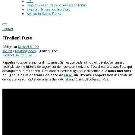
PEGI
Syndicat des Editeurs de Logiciels de Loisirs
Syndicat National du Jeu Vidéo
Women in Games France
Contact
[Trailer] Fuse
Rédigé par
Michaël KIPPO
Accueil
/
Breaking news
/
[Trailer] Fuse
Facebook
Twitter
Email
Rappelez vous de l’annonce d’Insomniac Games qui déclarait vouloir développer un jeu
multiplateforme histoire de voguer sur de nouveaux horizons. C’est chose faite avec Fuse qui
débarquera sur PS3 et 360. C’est donc sur cette magnifique transition que
nous mettons
en ligne le dernier trailer en date de
Fuse
, un TPS axé coopération
des créateurs
de Resistance sur PS3 et de la série des Ratchet and Clank débutée sur PS2.